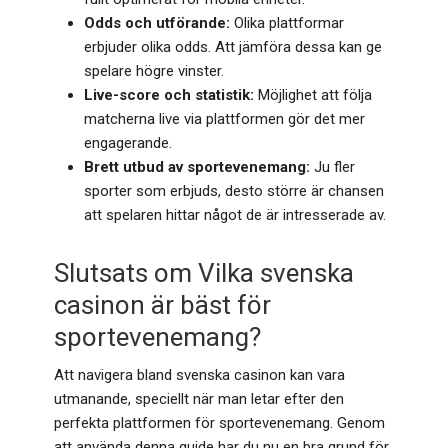
Odds och utförande:
Olika plattformar
erbjuder olika odds. Att jämföra dessa kan ge
spelare högre vinster.
Live-score och statistik:
Möjlighet att följa
matcherna live via plattformen gör det mer
engagerande.
Brett utbud av sportevenemang:
Ju fler
sporter som erbjuds, desto större är chansen
att spelaren hittar något de är intresserade av.
Slutsats om Vilka svenska
casinon är bäst för
sportevenemang?
Att navigera bland svenska casinon kan vara
utmanande, speciellt när man letar efter den
perfekta plattformen för sportevenemang. Genom
att använda denna guide har du nu en bra grund för