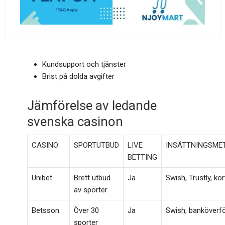
viktigaste aspekterna att titta på:
Marknadens utbud av sporter
Live betting-funktioner
Insättnings- och uttagsmetoder
Kundsupport och tjänster
Brist på dolda avgifter
Jämförelse av ledande
svenska casinon
CASINO
SPORTUTBUD
LIVE
INSÄTTNINGSME
BETTING
Unibet
Brett utbud
Ja
Swish, Trustly, kor
av sporter
Betsson
Över 30
Ja
Swish, banköverfö
sporter