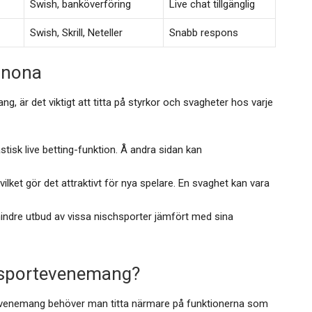
Swish, banköverföring
Live chat tillgänglig
Swish, Skrill, Neteller
Snabb respons
sinona
, är det viktigt att titta på styrkor och svagheter hos varje
stisk live betting-funktion. Å andra sidan kan
lket gör det attraktivt för nya spelare. En svaghet kan vara
indre utbud av vissa nischsporter jämfört med sina
ör sportevenemang?
rtevenemang behöver man titta närmare på funktionerna som