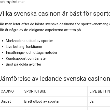
och mycket mer.
Vilka svenska casinon är bäst för spo
När man letar efter de bästa svenska casinona för sportevenemang är d
Här är några av de viktigaste aspekterna att titta på:
Marknadens utbud av sporter
Live betting-funktioner
Insättnings- och uttagsmetoder
Kundsupport och tjänster
Brist på dolda avgifter
Jämförelse av ledande svenska casino
CASINO
SPORTUTBUD
LIVE BETTI
Unibet
Brett utbud av sporter
Ja