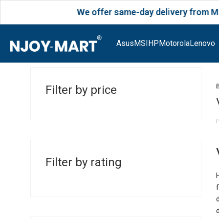
We offer same-day delivery from Monday to 
Asus
MSI
HP
Motorola
Lenovo
Filter by price
Filter by rating