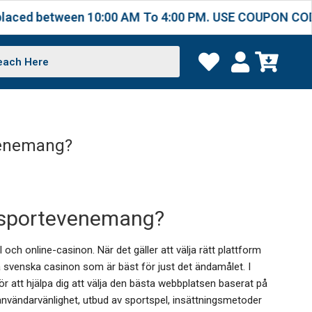
etween 10:00 AM To 4:00 PM. USE COUPON CODE TAB200
evenemang?
r sportevenemang?
och online-casinon. När det gäller att välja rätt plattform
a svenska casinon som är bäst för just det ändamålet. I
ör att hjälpa dig att välja den bästa webbplatsen baserat på
å användarvänlighet, utbud av sportspel, insättningsmetoder