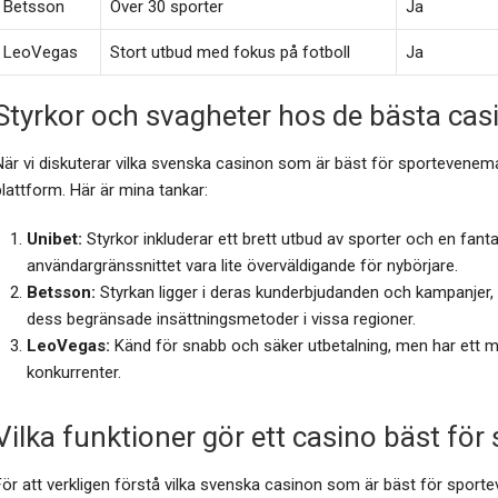
Betsson
Över 30 sporter
Ja
LeoVegas
Stort utbud med fokus på fotboll
Ja
Styrkor och svagheter hos de bästa ca
När vi diskuterar vilka svenska casinon som är bäst för sportevenemang
plattform. Här är mina tankar:
Unibet:
Styrkor inkluderar ett brett utbud av sporter och en fanta
användargränssnittet vara lite överväldigande för nybörjare.
Betsson:
Styrkan ligger i deras kunderbjudanden och kampanjer, vi
dess begränsade insättningsmetoder i vissa regioner.
LeoVegas:
Känd för snabb och säker utbetalning, men har ett m
konkurrenter.
Vilka funktioner gör ett casino bäst f
För att verkligen förstå vilka svenska casinon som är bäst för spo