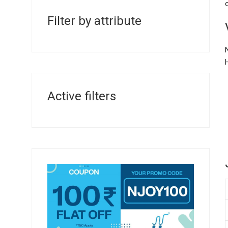
Filter by attribute
Active filters