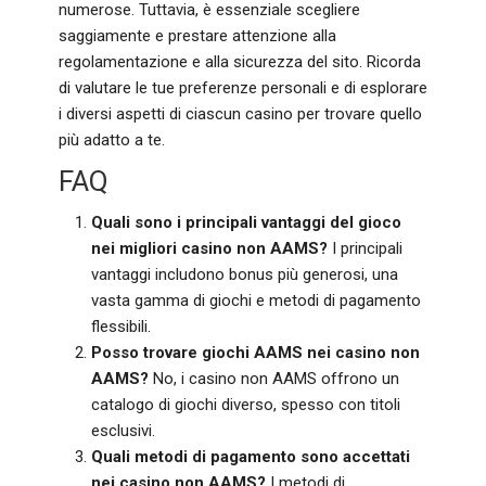
numerose. Tuttavia, è essenziale scegliere
saggiamente e prestare attenzione alla
regolamentazione e alla sicurezza del sito. Ricorda
di valutare le tue preferenze personali e di esplorare
i diversi aspetti di ciascun casino per trovare quello
più adatto a te.
FAQ
Quali sono i principali vantaggi del gioco
nei migliori casino non AAMS?
I principali
vantaggi includono bonus più generosi, una
vasta gamma di giochi e metodi di pagamento
flessibili.
Posso trovare giochi AAMS nei casino non
AAMS?
No, i casino non AAMS offrono un
catalogo di giochi diverso, spesso con titoli
esclusivi.
Quali metodi di pagamento sono accettati
nei casino non AAMS?
I metodi di