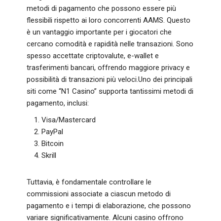
metodi di pagamento che possono essere più
flessibili rispetto ai loro concorrenti AAMS. Questo
è un vantaggio importante per i giocatori che
cercano comodità e rapidità nelle transazioni. Sono
spesso accettate criptovalute, e-wallet e
trasferimenti bancari, offrendo maggiore privacy e
possibilità di transazioni più veloci.Uno dei principali
siti come “N1 Casino” supporta tantissimi metodi di
pagamento, inclusi:
Visa/Mastercard
PayPal
Bitcoin
Skrill
Tuttavia, è fondamentale controllare le
commissioni associate a ciascun metodo di
pagamento e i tempi di elaborazione, che possono
variare significativamente. Alcuni casino offrono