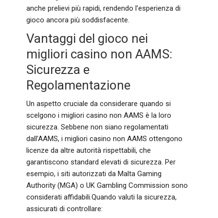
anche prelievi più rapidi, rendendo l’esperienza di
gioco ancora più soddisfacente.
Vantaggi del gioco nei
migliori casino non AAMS:
Sicurezza e
Regolamentazione
Un aspetto cruciale da considerare quando si
scelgono i migliori casino non AAMS è la loro
sicurezza. Sebbene non siano regolamentati
dall’AAMS, i migliori casino non AAMS ottengono
licenze da altre autorità rispettabili, che
garantiscono standard elevati di sicurezza. Per
esempio, i siti autorizzati da Malta Gaming
Authority (MGA) o UK Gambling Commission sono
considerati affidabili.Quando valuti la sicurezza,
assicurati di controllare: