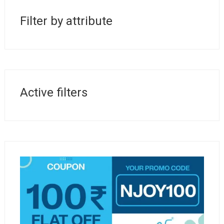
Ciao, sono Marco Rossi, un esperto del settore del
Filter by attribute
gioco online e oggi voglio deliziarvi con una guida
sui vantaggi del gioco nei migliori casino non
AAMS. Se stai cercando di scegliere il sito di gioco
giusto, è fondamentale sapere quali sono le opzioni
migliori e come queste si differenziano tra loro. I
casino non AAMS offrono vantaggi unici, come
Active filters
bonus più generosi e una selezione di giochi più
ampia. In questo articolo, esploreremo i principali
siti di gioco, analizzando le loro caratteristiche e
come scegliere il migliore per le tue esigenze.
Vantaggi del gioco nei
migliori casino non AAMS:
Bonus e Promozioni
I bonus sono uno dei motivi principali per cui molti
giocatori si rivolgono ai casino non AAMS. A
differenza dei casino regolamentati dall’AAMS, i