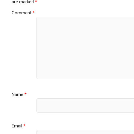
are marked
*
Comment
*
Name
*
Email
*