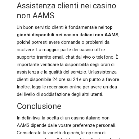
Assistenza clienti nei casino
non AAMS
Un buon servizio clienti è fondamentale nei
top
giochi disponibili nei casino italiani non AAMS
,
poiché potresti avere domande o problemi da
risolvere. La maggior parte dei casino offre
supporto tramite email, chat dal vivo o telefono. È
importante verificare la disponibilità degli orari di
assistenza e la qualità del servizio. Un’assistenza
clienti disponibile 24 ore su 24 è un punto a favore.
Inoltre, leggi le recensioni online per avere un’idea
del livello di soddisfazione degli altri utenti.
Conclusione
In definitiva, la scelta di un casino italiano non
AAMS dipende dalle vostre preferenze personali.
Considerate la varietà di giochi, le opzioni di