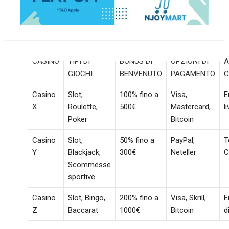
considerare alcuni fattori chiave come la varietà di
giochi, le promozioni, e l’affidabilità. Ecco una
tabella che confronta tre delle migliori piattaforme
disponibili:
CASINO
TIPI DI
BONUS DI
OPZIONI DI
A
GIOCHI
BENVENUTO
PAGAMENTO
C
Casino
Slot,
100% fino a
Visa,
E
X
Roulette,
500€
Mastercard,
l
Poker
Bitcoin
Casino
Slot,
50% fino a
PayPal,
T
Y
Blackjack,
300€
Neteller
C
Scommesse
sportive
Casino
Slot, Bingo,
200% fino a
Visa, Skrill,
E
Z
Baccarat
1000€
Bitcoin
d