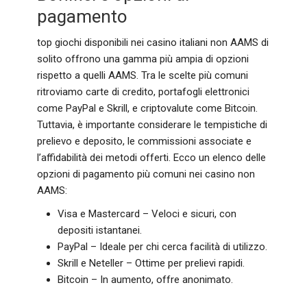
pagamento
top giochi disponibili nei casino italiani non AAMS di
solito offrono una gamma più ampia di opzioni
rispetto a quelli AAMS. Tra le scelte più comuni
ritroviamo carte di credito, portafogli elettronici
come PayPal e Skrill, e criptovalute come Bitcoin.
Tuttavia, è importante considerare le tempistiche di
prelievo e deposito, le commissioni associate e
l’affidabilità dei metodi offerti. Ecco un elenco delle
opzioni di pagamento più comuni nei casino non
AAMS:
Visa e Mastercard – Veloci e sicuri, con
depositi istantanei.
PayPal – Ideale per chi cerca facilità di utilizzo.
Skrill e Neteller – Ottime per prelievi rapidi.
Bitcoin – In aumento, offre anonimato.