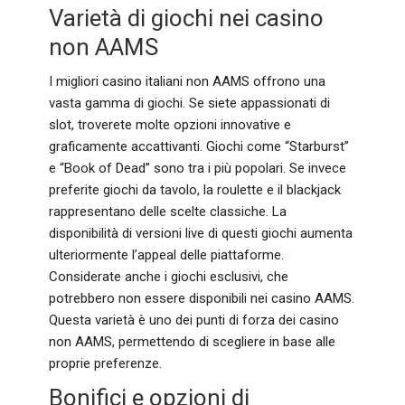
Varietà di giochi nei casino
non AAMS
I migliori casino italiani non AAMS offrono una
vasta gamma di giochi. Se siete appassionati di
slot, troverete molte opzioni innovative e
graficamente accattivanti. Giochi come “Starburst”
e “Book of Dead” sono tra i più popolari. Se invece
preferite giochi da tavolo, la roulette e il blackjack
rappresentano delle scelte classiche. La
disponibilità di versioni live di questi giochi aumenta
ulteriormente l’appeal delle piattaforme.
Considerate anche i giochi esclusivi, che
potrebbero non essere disponibili nei casino AAMS.
Questa varietà è uno dei punti di forza dei casino
non AAMS, permettendo di scegliere in base alle
proprie preferenze.
Bonifici e opzioni di