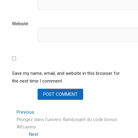
Website
Save my name, email, and website in this browser for
the next time I comment.
Previous
Plongez dans l’univers flamboyant du code bonus
Alfcasino
Next