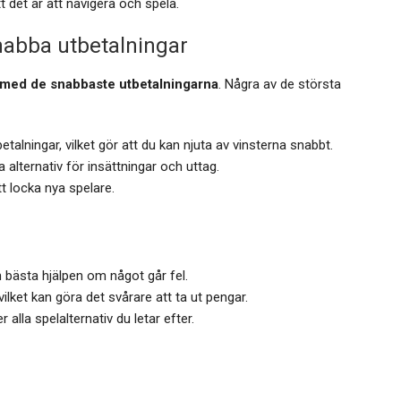
t det är att navigera och spela.
nabba utbetalningar
 med de snabbaste utbetalningarna
. Några av de största
alningar, vilket gör att du kan njuta av vinsterna snabbt.
 alternativ för insättningar och uttag.
t locka nya spelare.
n bästa hjälpen om något går fel.
ket kan göra det svårare att ta ut pengar.
lla spelalternativ du letar efter.