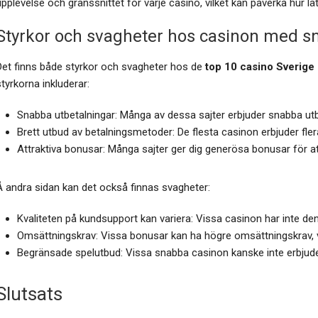
upplevelse och gränssnittet för varje casino, vilket kan påverka hur lät
Styrkor och svagheter hos casinon med s
Det finns både styrkor och svagheter hos de
top 10 casino Sverige
styrkorna inkluderar:
Snabba utbetalningar: Många av dessa sajter erbjuder snabba utbet
Brett utbud av betalningsmetoder: De flesta casinon erbjuder flera
Attraktiva bonusar: Många sajter ger dig generösa bonusar för at
Å andra sidan kan det också finnas svagheter:
Kvaliteten på kundsupport kan variera: Vissa casinon har inte de
Omsättningskrav: Vissa bonusar kan ha högre omsättningskrav, vil
Begränsade spelutbud: Vissa snabba casinon kanske inte erbjuder a
Slutsats