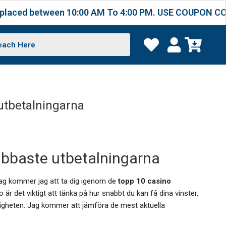
etween 10:00 AM To 4:00 PM. USE COUPON CODE TAB200
utbetalningarna
abbaste utbetalningarna
 Idag kommer jag att ta dig igenom de
topp 10 casino
no är det viktigt att tänka på hur snabbt du kan få dina vinster,
ligheten. Jag kommer att jämföra de mest aktuella