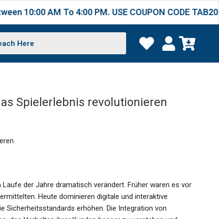
. USE COUPON CODE TAB200OFF AND GET ₹200OFF COD De
s Spielerlebnis revolutionieren
ieren
 Laufe der Jahre dramatisch verändert. Früher waren es vor
rmittelten. Heute dominieren digitale und interaktive
ie Sicherheitsstandards erhöhen. Die Integration von