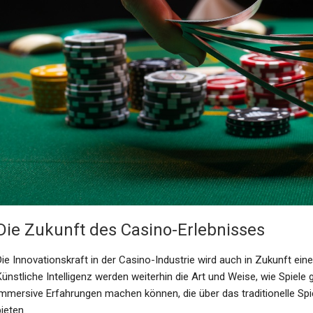
Die Zukunft des Casino-Erlebnisses
Die Innovationskraft in der Casino-Industrie wird auch in Zukunft eine 
Künstliche Intelligenz werden weiterhin die Art und Weise, wie Spiele 
immersive Erfahrungen machen können, die über das traditionelle Sp
bieten.