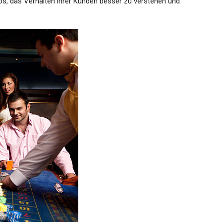
os, das Verhalten ihrer Kunden besser zu verstehen und