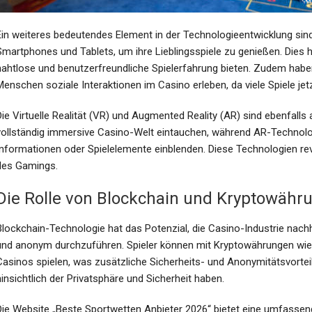
Ein weiteres bedeutendes Element in der Technologieentwicklung sin
Smartphones und Tablets, um ihre Lieblingsspiele zu genießen. Dies 
nahtlose und benutzerfreundliche Spielerfahrung bieten. Zudem haben
Menschen soziale Interaktionen im Casino erleben, da viele Spiele jet
Die Virtuelle Realität (VR) und Augmented Reality (AR) sind ebenfal
vollständig immersive Casino-Welt eintauchen, während AR-Technolo
Informationen oder Spielelemente einblenden. Diese Technologien rev
des Gamings.
Die Rolle von Blockchain und Kryptowähr
Blockchain-Technologie hat das Potenzial, die Casino-Industrie nachh
und anonym durchzuführen. Spieler können mit Kryptowährungen wie 
Casinos spielen, was zusätzliche Sicherheits- und Anonymitätsvorteile
hinsichtlich der Privatsphäre und Sicherheit haben.
Die Website „Beste Sportwetten Anbieter 2026“ bietet eine umfassend