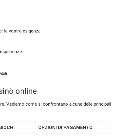
er le vostre esigenze:
 esperienze.
bili.
sinò online
re. Vediamo come si confrontano alcune delle principali
GIOCHI
OPZIONI DI PAGAMENTO