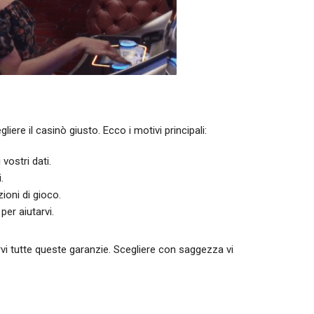
ere il casinò giusto. Ecco i motivi principali:
vostri dati.
.
oni di gioco.
er aiutarvi.
irvi tutte queste garanzie. Scegliere con saggezza vi