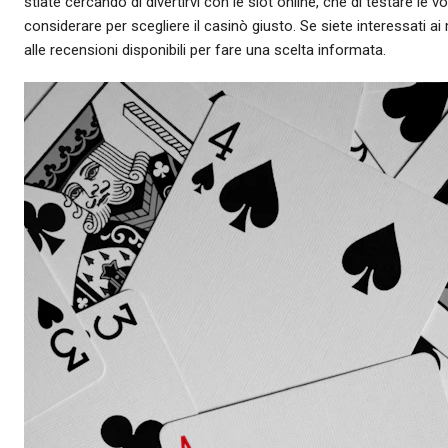
stiate cercando di divertirvi con le slot online, che di testare le v
considerare per scegliere il casinò giusto. Se siete interessati ai 
alle recensioni disponibili per fare una scelta informata.