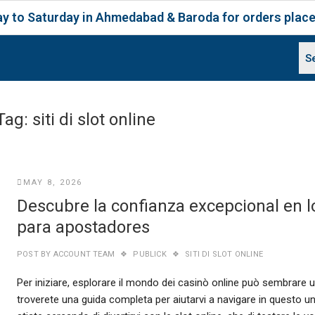
abad & Baroda for orders placed between 10:00 AM T
Tag:
siti di slot online
MAY 8, 2026
Descubre la confianza excepcional en lo
para apostadores
POST BY
ACCOUNT TEAM
PUBLICK
SITI DI SLOT ONLINE
Per iniziare, esplorare il mondo dei casinò online può sembrare 
troverete una guida completa per aiutarvi a navigare in questo un