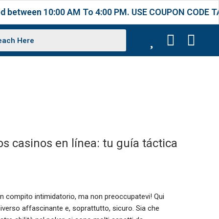
o 4:00 PM. USE COUPON CODE TAB200OFF AND GET ₹200O
s casinos en línea: tu guía táctica
un compito intimidatorio, ma non preoccupatevi! Qui
iverso affascinante e, soprattutto, sicuro. Sia che