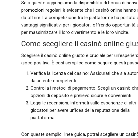
Se a questo aggiungiamo la disponibilità di bonus di benv
promozioni regolari, è evidente che i casinò online hanno
da offrire. La competizione tra le piattaforme ha portato 
vantaggi significativi per i giocatori, offrendo opportunità
per massimizzare il loro divertimento e le loro vincite.
Come scegliere il casinò online giu
Scegliere il casinò online giusto è cruciale per un’esperien
gioco positiva. È così semplice come seguire questi pass
Verifica la licenza del casinò: Assicurati che sia auto
da un ente competente.
Controlla i metodi di pagamento: Scegli un casinò ch
opzioni di deposito e prelievo sicure e convenienti.
Leggi le recensioni: Informati sulle esperienze di altri
giocatori per avere un’idea della reputazione della
piattaforma.
Con queste semplici linee guida, potrai scegliere un casin