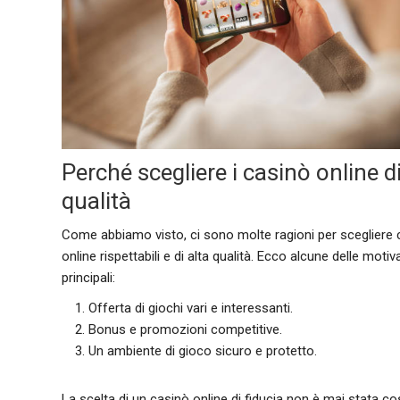
Perché scegliere i casinò online d
qualità
Come abbiamo visto, ci sono molte ragioni per scegliere 
online rispettabili e di alta qualità. Ecco alcune delle motiv
principali:
Offerta di giochi vari e interessanti.
Bonus e promozioni competitive.
Un ambiente di gioco sicuro e protetto.
La scelta di un casinò online di fiducia non è mai stata co