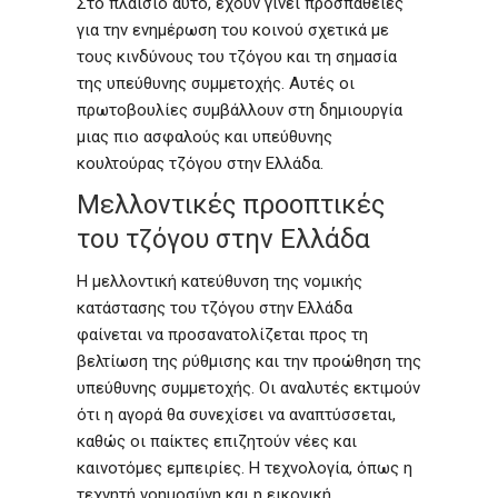
Στο πλαίσιο αυτό, έχουν γίνει προσπάθειες
για την ενημέρωση του κοινού σχετικά με
τους κινδύνους του τζόγου και τη σημασία
της υπεύθυνης συμμετοχής. Αυτές οι
πρωτοβουλίες συμβάλλουν στη δημιουργία
μιας πιο ασφαλούς και υπεύθυνης
κουλτούρας τζόγου στην Ελλάδα.
Μελλοντικές προοπτικές
του τζόγου στην Ελλάδα
Η μελλοντική κατεύθυνση της νομικής
κατάστασης του τζόγου στην Ελλάδα
φαίνεται να προσανατολίζεται προς τη
βελτίωση της ρύθμισης και την προώθηση της
υπεύθυνης συμμετοχής. Οι αναλυτές εκτιμούν
ότι η αγορά θα συνεχίσει να αναπτύσσεται,
καθώς οι παίκτες επιζητούν νέες και
καινοτόμες εμπειρίες. Η τεχνολογία, όπως η
τεχνητή νοημοσύνη και η εικονική