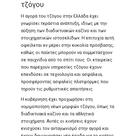
τζόγου
Η αγορά του τζόγου στην Ελλάδα έχει
γνωρίσει τεράστια ανάπτυξη, ιδίως με την
αύξηση των διαδικτυακών καζίνο και των
στοιχηματικών ιστοσελίδων. Η επιτυχία αυτή
οφείλεται εν μέρει στην ευκολία πρόσβασης,
καθώς οι παίκτες μπορούν να συμμετάσχουν
σε παιχνίδια από το σπίτι τους. Οι εταιρείες
που παρέχουν υπηρεσίες τζόγου έχουν
επενδύσει σε τεχνολογία και ασφάλεια,
προσφέροντας ασφαλείς πλατφόρμες που
τηρούν τις ρυθμιστικές απαιτήσεις.
Η κυβέρνηση έχει προχωρήσει στη
νομιμοποίηση νέων μορφών τζόγου, όπως τα
διαδικτυακά καζίνο και τα αθλητικά
στοιχήματα. Αυτές οι κινήσεις έχουν
ενισχύσει τον ανταγωνισμό στην αγορά και
έχουν δημιουργήσει νέα έσοδα για το κράτος,