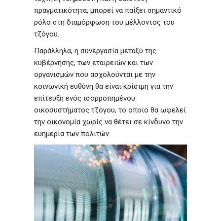
πραγματικότητα, μπορεί να παίξει σημαντικό
ρόλο στη διαμόρφωση του μέλλοντος του
τζόγου.
Παράλληλα, η συνεργασία μεταξύ της
κυβέρνησης, των εταιρειών και των
οργανισμών που ασχολούνται με την
κοινωνική ευθύνη θα είναι κρίσιμη για την
επίτευξη ενός ισορροπημένου
οικοσυστήματος τζόγου, το οποίο θα ωφελεί
την οικονομία χωρίς να θέτει σε κίνδυνο την
ευημερία των πολιτών.