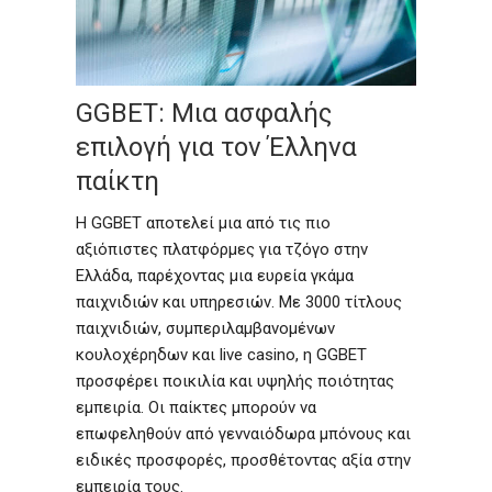
GGBET: Μια ασφαλής
επιλογή για τον Έλληνα
παίκτη
Η GGBET αποτελεί μια από τις πιο
αξιόπιστες πλατφόρμες για τζόγο στην
Ελλάδα, παρέχοντας μια ευρεία γκάμα
παιχνιδιών και υπηρεσιών. Με 3000 τίτλους
παιχνιδιών, συμπεριλαμβανομένων
κουλοχέρηδων και live casino, η GGBET
προσφέρει ποικιλία και υψηλής ποιότητας
εμπειρία. Οι παίκτες μπορούν να
επωφεληθούν από γενναιόδωρα μπόνους και
ειδικές προσφορές, προσθέτοντας αξία στην
εμπειρία τους.