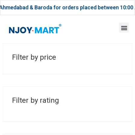
abad & Baroda for orders placed between 10:00 AM T
Filter by price
Tag:
Blackjack
APRIL 28, 2026
The Legal Status of
Filter by rating
Gambling in Greece Insights
and Future Prospects
POST BY
ACCOUNT TEAM
ΕΠΙΤΡΑΠΈΖΙΑ ΠΑΙΧΝΊΔΙΑ
BLACKJACK
NO COMMENTS