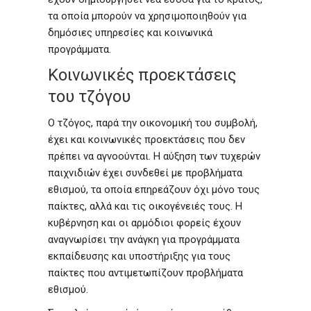
τα οποία μπορούν να χρησιμοποιηθούν για
δημόσιες υπηρεσίες και κοινωνικά
προγράμματα.
Κοινωνικές προεκτάσεις
του τζόγου
Ο τζόγος, παρά την οικονομική του συμβολή,
έχει και κοινωνικές προεκτάσεις που δεν
πρέπει να αγνοούνται. Η αύξηση των τυχερών
παιχνιδιών έχει συνδεθεί με προβλήματα
εθισμού, τα οποία επηρεάζουν όχι μόνο τους
παίκτες, αλλά και τις οικογένειές τους. Η
κυβέρνηση και οι αρμόδιοι φορείς έχουν
αναγνωρίσει την ανάγκη για προγράμματα
εκπαίδευσης και υποστήριξης για τους
παίκτες που αντιμετωπίζουν προβλήματα
εθισμού.