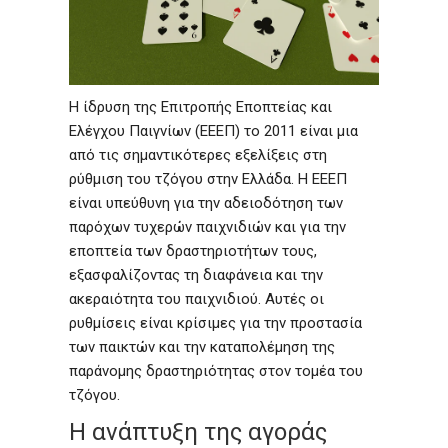
Η ίδρυση της Επιτροπής Εποπτείας και
Ελέγχου Παιγνίων (ΕΕΕΠ) το 2011 είναι μια
από τις σημαντικότερες εξελίξεις στη
ρύθμιση του τζόγου στην Ελλάδα. Η ΕΕΕΠ
είναι υπεύθυνη για την αδειοδότηση των
παρόχων τυχερών παιχνιδιών και για την
εποπτεία των δραστηριοτήτων τους,
εξασφαλίζοντας τη διαφάνεια και την
ακεραιότητα του παιχνιδιού. Αυτές οι
ρυθμίσεις είναι κρίσιμες για την προστασία
των παικτών και την καταπολέμηση της
παράνομης δραστηριότητας στον τομέα του
τζόγου.
Η ανάπτυξη της αγοράς