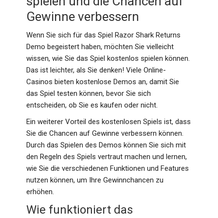
spielen und die Chancen auf
Gewinne verbessern
Wenn Sie sich für das Spiel Razor Shark Returns
Demo begeistert haben, möchten Sie vielleicht
wissen, wie Sie das Spiel kostenlos spielen können.
Das ist leichter, als Sie denken! Viele Online-
Casinos bieten kostenlose Demos an, damit Sie
das Spiel testen können, bevor Sie sich
entscheiden, ob Sie es kaufen oder nicht.
Ein weiterer Vorteil des kostenlosen Spiels ist, dass
Sie die Chancen auf Gewinne verbessern können.
Durch das Spielen des Demos können Sie sich mit
den Regeln des Spiels vertraut machen und lernen,
wie Sie die verschiedenen Funktionen und Features
nutzen können, um Ihre Gewinnchancen zu
erhöhen.
Wie funktioniert das