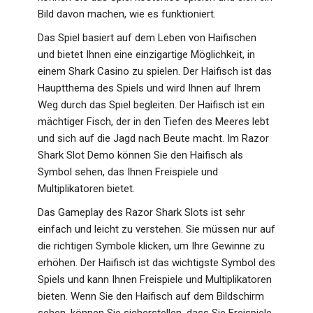
Bild davon machen, wie es funktioniert.
Das Spiel basiert auf dem Leben von Haifischen
und bietet Ihnen eine einzigartige Möglichkeit, in
einem Shark Casino zu spielen. Der Haifisch ist das
Hauptthema des Spiels und wird Ihnen auf Ihrem
Weg durch das Spiel begleiten. Der Haifisch ist ein
mächtiger Fisch, der in den Tiefen des Meeres lebt
und sich auf die Jagd nach Beute macht. Im Razor
Shark Slot Demo können Sie den Haifisch als
Symbol sehen, das Ihnen Freispiele und
Multiplikatoren bietet.
Das Gameplay des Razor Shark Slots ist sehr
einfach und leicht zu verstehen. Sie müssen nur auf
die richtigen Symbole klicken, um Ihre Gewinne zu
erhöhen. Der Haifisch ist das wichtigste Symbol des
Spiels und kann Ihnen Freispiele und Multiplikatoren
bieten. Wenn Sie den Haifisch auf dem Bildschirm
sehen, können Sie sicherstellen, dass Sie Freispiele