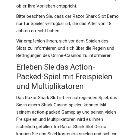
ob er Ihre Vorlieben entspricht.
Bitte beachten Sie, dass der Razor Shark Slot Demo
nur für Spieler verfügbar ist, die das Alter von 18
Jahren erreicht haben.
Wir empfehlen Ihnen, sich vor dem Spielen des
Slots zu informieren und sich über die Regeln und
Bedingungen des Online-Casinos zu informieren.
Erleben Sie das Action-
Packed-Spiel mit Freispielen
und Multiplikatoren
Das Razor Shark Slot ist ein aufregendes Spiel, das
Sie in einem Shark Casino spielen können. Mit
seinem action-packed Gameplay und seinen vielen
Freispielen und Multiplikatoren wird es Ihnen
sicherlich gefallen. Im Razor Shark Slot Demo
können Sie das Spiel kostenlos spielen und sich ein