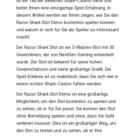
ist ein Teil der beliebten Shark-Casino-Serie und
bietet Ihnen eine einzigartige Spiel-Erfahrung. In
diesem Artikel werden wir Ihnen zeigen, wie Sie den
Razor Shark Slot Demo kostenlos spielen können
und warum er sich für Sie als Spieler so interessant
macht.
Der Razor Shark Slot ist ein 5-Walzen-Slot mit 50
Gewinnlinien, der von NextGen Gaming entwickelt
wurde. Der Slot ist bekannt für seine hohen
Gewinnchancen und seine großartige Grafik. Die
Spiel-Erlebnis ist so realistisch, dass Sie sich wie in
einem echten Shark-Casino fühlen werden.
Der Razor Shark Slot Demo ist eine großartige
Möglichkeit, um den Slot kostenlos zu spielen und
zu sehen, ob er für Sie passt. Sie können den Slot
ohne Anmeldung spielen und ohne, dass Sie Geld
verlieren müssen. Dies ist ein großartiger Weg, um
den Slot zu testen und zu sehen, ob er Ihre