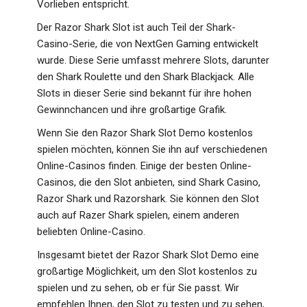
Vorlieben entspricht.
Der Razor Shark Slot ist auch Teil der Shark-
Casino-Serie, die von NextGen Gaming entwickelt
wurde. Diese Serie umfasst mehrere Slots, darunter
den Shark Roulette und den Shark Blackjack. Alle
Slots in dieser Serie sind bekannt für ihre hohen
Gewinnchancen und ihre großartige Grafik.
Wenn Sie den Razor Shark Slot Demo kostenlos
spielen möchten, können Sie ihn auf verschiedenen
Online-Casinos finden. Einige der besten Online-
Casinos, die den Slot anbieten, sind Shark Casino,
Razor Shark und Razorshark. Sie können den Slot
auch auf Razer Shark spielen, einem anderen
beliebten Online-Casino.
Insgesamt bietet der Razor Shark Slot Demo eine
großartige Möglichkeit, um den Slot kostenlos zu
spielen und zu sehen, ob er für Sie passt. Wir
empfehlen Ihnen, den Slot zu testen und zu sehen,