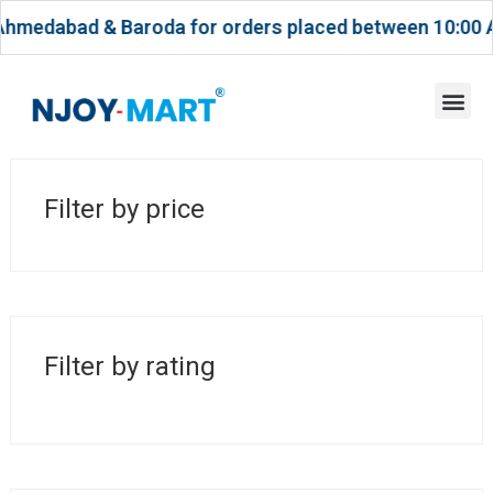
medabad & Baroda for orders placed between 10:00 A
Filter by price
MAY 1, 2026
Przykłady zastosowania
pojęcia zmienności w
automatach Vox
Filter by rating
POST BY
ACCOUNT TEAM
CASINO
Przykłady zastosowania
pojęcia zmienności w