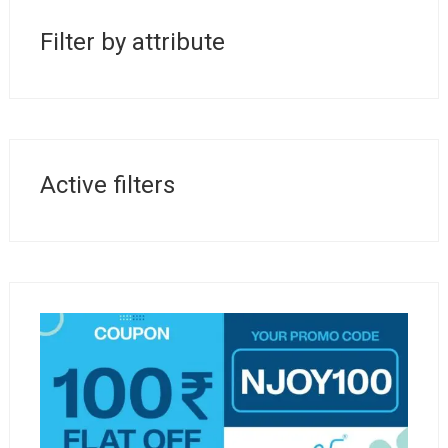
automatach Vox
Filter by attribute
Zmienność w kontekście automatu Vox ma
kluczowe znaczenie dla rozwoju i pracy tego typu
systemów. Automaty Vox, które operują na danych
o zmienności, są w stanie dostosować swoje
działanie do zmieniających się warunków. W
niniejszym artykule przyjrzymy się przykładowym
Active filters
zastosowaniom tego pojęcia w praktyce, co może
pomóc w zrozumieniu ich efektywności i
funkcjonalności.
Co to jest zmienność w
automatach Vox?
Zmienność odnosi się do stopnia, w jakim dane
mogą się różnić w czasie i przestrzeni. W
automatach Vox zmienność jest często
kluczowym czynnikiem, który wpływa na ich
wydajność oraz adaptacyjność. Dzięki zdolności do