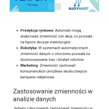
analizy zmiennych danych, automaty mogą
podejmować lepsze decyzje oraz przewidywać
przyszłe trendy. Pojęcie to ma zastosowanie w
różnych dziedzinach, takich jak:
Predykcja rynkowa:
Automaty mogą
analizować zmienność cen akcji, co pozwala
na lepsze decyzje inwestycyjne.
Robotyka:
W systemach automatycznych
zmienność danych o otoczeniu pozwala na
dostosowywanie tras i działań robotów.
Marketing:
Zmienność zachowań
konsumenckich umożliwia skuteczniejsze
kampanie reklamowe.
Zastosowanie zmienności w
analizie danych
Jednym z kluczowych zastosowań zmienności w