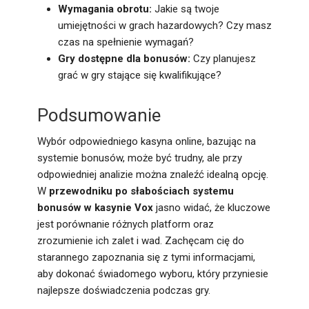
Wymagania obrotu:
Jakie są twoje
umiejętności w grach hazardowych? Czy masz
czas na spełnienie wymagań?
Gry dostępne dla bonusów:
Czy planujesz
grać w gry stające się kwalifikujące?
Podsumowanie
Wybór odpowiedniego kasyna online, bazując na
systemie bonusów, może być trudny, ale przy
odpowiedniej analizie można znaleźć idealną opcję.
W
przewodniku po słabościach systemu
bonusów w kasynie Vox
jasno widać, że kluczowe
jest porównanie różnych platform oraz
zrozumienie ich zalet i wad. Zachęcam cię do
starannego zapoznania się z tymi informacjami,
aby dokonać świadomego wyboru, który przyniesie
najlepsze doświadczenia podczas gry.