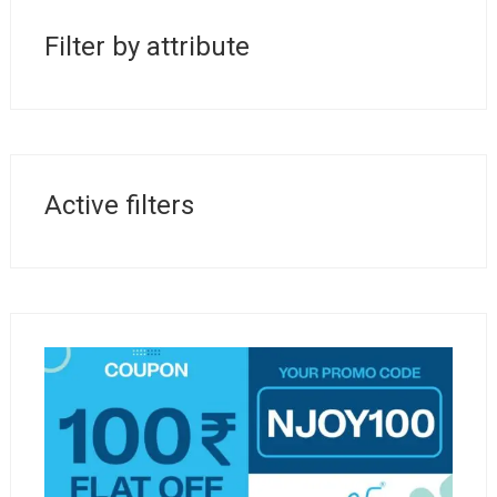
bonusów w kasynie Vox
Filter by attribute
Nazywam się Jan Kowalski i jestem ekspertem w
dziedzinie gier hazardowych online. W tym artykule
przedstawię szczegółowy
przewodnik po
słabościach systemu bonusów w kasynie Vox
.
Podczas wyboru najlepszej platformy, na której
można skorzystać z bonusów, ważne jest
Active filters
zrozumienie, jakie pułapki mogą się kryć za różnymi
ofertami. Pomogę Ci zrozumieć, jak wybrać
najodpowiedniejszą witrynę, aby maksymalnie
wykorzystać dostępne bonusy, unikając
jednocześnie najczęstszych problemów.
Analiza systemu bonusów w
kasynie Vox
Kasyno Vox oferuje różnorodne bonusy, które
przyciągają nowych graczy, ale warto dokładnie
przeanalizować ich słabości. Aby lepiej zrozumieć,