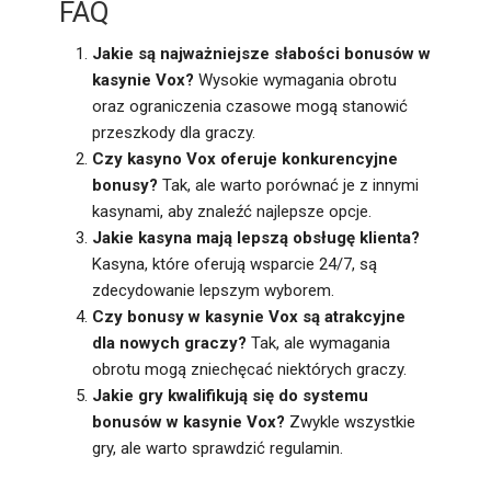
FAQ
Jakie są najważniejsze słabości bonusów w
kasynie Vox?
Wysokie wymagania obrotu
oraz ograniczenia czasowe mogą stanowić
przeszkody dla graczy.
Czy kasyno Vox oferuje konkurencyjne
bonusy?
Tak, ale warto porównać je z innymi
kasynami, aby znaleźć najlepsze opcje.
Jakie kasyna mają lepszą obsługę klienta?
Kasyna, które oferują wsparcie 24/7, są
zdecydowanie lepszym wyborem.
Czy bonusy w kasynie Vox są atrakcyjne
dla nowych graczy?
Tak, ale wymagania
obrotu mogą zniechęcać niektórych graczy.
Jakie gry kwalifikują się do systemu
bonusów w kasynie Vox?
Zwykle wszystkie
gry, ale warto sprawdzić regulamin.