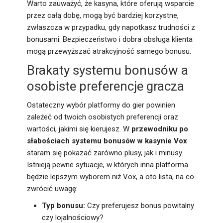
Warto zauważyć, że kasyna, które oferują wsparcie
przez całą dobę, mogą być bardziej korzystne,
zwłaszcza w przypadku, gdy napotkasz trudności z
bonusami. Bezpieczeństwo i dobra obsługa klienta
mogą przewyższać atrakcyjność samego bonusu.
Brakaty systemu bonusów a
osobiste preferencje gracza
Ostateczny wybór platformy do gier powinien
zależeć od twoich osobistych preferencji oraz
wartości, jakimi się kierujesz. W
przewodniku po
słabościach systemu bonusów w kasynie Vox
staram się pokazać zarówno plusy, jak i minusy.
Istnieją pewne sytuacje, w których inna platforma
będzie lepszym wyborem niż Vox, a oto lista, na co
zwrócić uwagę:
Typ bonusu:
Czy preferujesz bonus powitalny
czy lojalnościowy?