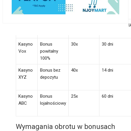
co oferuje ta platforma, porównam ją z innymi
popularnymi kasynami. Oto kilka kluczowych różnic:
NAZWA
RODZAJ
WYMAGANIA
OGRANICZENI
KASYNA
BONUSU
OBROTU
CZASOWE
Kasyno
Bonus
30x
30 dni
Vox
powitalny
100%
Kasyno
Bonus bez
40x
14 dni
XYZ
depozytu
Kasyno
Bonus
25x
60 dni
ABC
lojalnościowy
Wymagania obrotu w bonusach