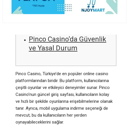
Pinco Casino Türkiye’deki
Popülerlik ve İletişim
Şekilleri
Pinco Casino’da Güvenlik
ve Yasal Durum
Pinco Casino, Türkiye’de en popüler online casino
platformlarından biridir. Bu platform, kullanıcılarına
çeşitli oyunlar ve etkileyici deneyimler sunar. Pinco
Casino’nun güncel giriş sayfası, kullanıcıların kolay
ve hızlı bir şekilde oyunlarına erişebilmelerine olanak
tanır. Ayrıca, mobil uygulama indirme seçeneği de
mevcut, bu da kullanıcıların her yerden
oynayabileceklerini sağlar.