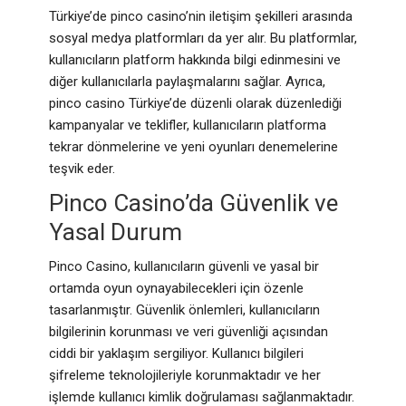
Türkiye’de pinco casino’nin iletişim şekilleri arasında
sosyal medya platformları da yer alır. Bu platformlar,
kullanıcıların platform hakkında bilgi edinmesini ve
diğer kullanıcılarla paylaşmalarını sağlar. Ayrıca,
pinco casino Türkiye’de düzenli olarak düzenlediği
kampanyalar ve teklifler, kullanıcıların platforma
tekrar dönmelerine ve yeni oyunları denemelerine
teşvik eder.
Pinco Casino’da Güvenlik ve
Yasal Durum
Pinco Casino, kullanıcıların güvenli ve yasal bir
ortamda oyun oynayabilecekleri için özenle
tasarlanmıştır. Güvenlik önlemleri, kullanıcıların
bilgilerinin korunması ve veri güvenliği açısından
ciddi bir yaklaşım sergiliyor. Kullanıcı bilgileri
şifreleme teknolojileriyle korunmaktadır ve her
işlemde kullanıcı kimlik doğrulaması sağlanmaktadır.