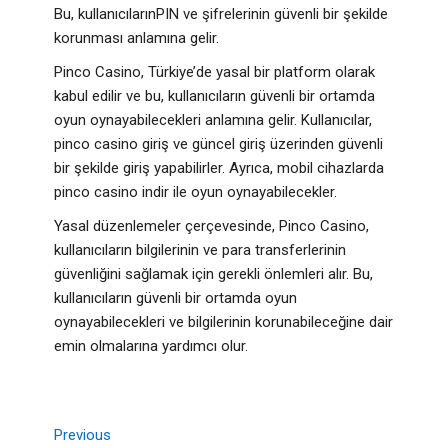
Bu, kullanıcılarınPIN ve şifrelerinin güvenli bir şekilde
korunması anlamına gelir.
Pinco Casino, Türkiye’de yasal bir platform olarak
kabul edilir ve bu, kullanıcıların güvenli bir ortamda
oyun oynayabilecekleri anlamına gelir. Kullanıcılar,
pinco casino giriş ve güncel giriş üzerinden güvenli
bir şekilde giriş yapabilirler. Ayrıca, mobil cihazlarda
pinco casino indir ile oyun oynayabilecekler.
Yasal düzenlemeler çerçevesinde, Pinco Casino,
kullanıcıların bilgilerinin ve para transferlerinin
güvenliğini sağlamak için gerekli önlemleri alır. Bu,
kullanıcıların güvenli bir ortamda oyun
oynayabilecekleri ve bilgilerinin korunabileceğine dair
emin olmalarına yardımcı olur.
Previous