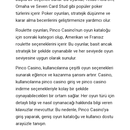
Omaha ve Seven Card Stud gibi popüler poker
türlerini içerir. Poker oyunları, stratejik düşünme ve
karar alma becerilerini geliştirmenize yardımcı olur.
Roulette oyunları, Pinco Casino’nun oyun kataloğu
için sonraki kategori olup, Amerikan ve Fransız
roulette seçeneklerini içerir. Bu oyunlar, basit ancak
stratejik bir şekilde oynanabilir ve her seviyede oyun
seviyesine uygun olarak sunulur.
Pinco Casino, kullanıcılarına çeşitli oyun seçenekleri
sunarak eğlence ve kazanma şansını artırır. Casino,
kullanıcılarına pinco casino giriş ve pinco casino
indirme seçenekleriyle kolay bir şekilde
oynayabilecekleri bir ortam sağlar. Her oyun türü için
detaylı bilgi ve nasıl oynanacağı hakkında bilgi veren
kılavuzlar mevcuttur. Bu nedenle, Pinco Casino’ya
giriş yaparak, geniş oyun kataloğu ve kullanıcı dostu
arayüzle tanışın.