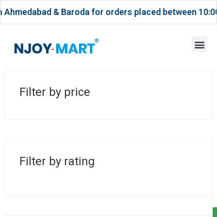
medabad & Baroda for orders placed between 10:00 A
Filter by price
MAY 9, 2026
Pinco casino Trkiyede genel
bak.3834 (2)
POST BY
ACCOUNT TEAM
UNCATEGORIZED
Filter by rating
Pinco casino Türkiye’de –
genel bakış