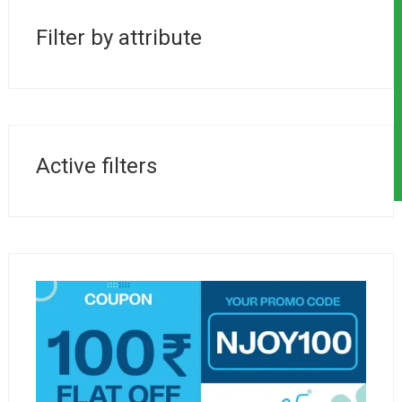
▶️
Filter by attribute
OYNAMAK
Active filters
Содержимое
Pinco Casino TÜrkiye’de:
Genel Bakış
Pinco Casino Nedir ve
Hangi Oyunları Sunar?