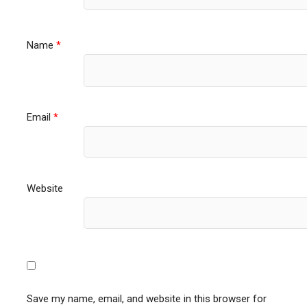
Name
*
Email
*
Website
Save my name, email, and website in this browser for