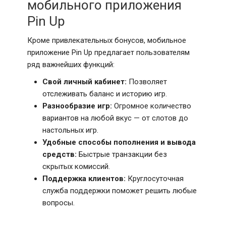
мобильного приложения
Pin Up
Кроме привлекательных бонусов, мобильное
приложение Pin Up предлагает пользователям
ряд важнейших функций:
Свой личный кабинет:
Позволяет
отслеживать баланс и историю игр.
Разнообразие игр:
Огромное количество
вариантов на любой вкус — от слотов до
настольных игр.
Удобные способы пополнения и вывода
средств:
Быстрые транзакции без
скрытых комиссий.
Поддержка клиентов:
Круглосуточная
служба поддержки поможет решить любые
вопросы.