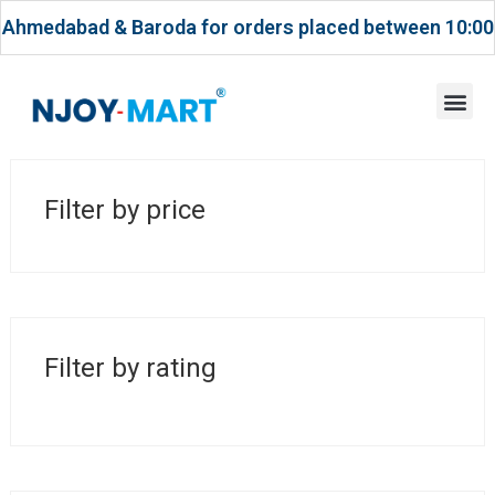
edabad & Baroda for orders placed between 10:00 AM
Filter by price
APRIL 27, 2026
Pin Up мобильное
приложение: актуальные
предложения для
зарегистрированных
Filter by rating
пользователей сегодня
POST BY
ACCOUNT TEAM
UNCATEGORIZED
NO COMMENTS