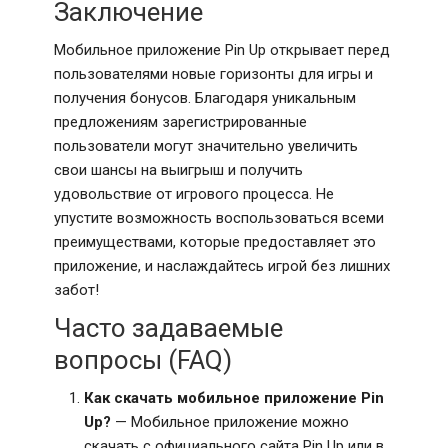
Заключение
Мобильное приложение Pin Up открывает перед
пользователями новые горизонты для игры и
получения бонусов. Благодаря уникальным
предложениям зарегистрированные
пользователи могут значительно увеличить
свои шансы на выигрыш и получить
удовольствие от игрового процесса. Не
упустите возможность воспользоваться всеми
преимуществами, которые предоставляет это
приложение, и наслаждайтесь игрой без лишних
забот!
Часто задаваемые
вопросы (FAQ)
Как скачать мобильное приложение Pin
Up?
— Мобильное приложение можно
скачать с официального сайта Pin Up или в