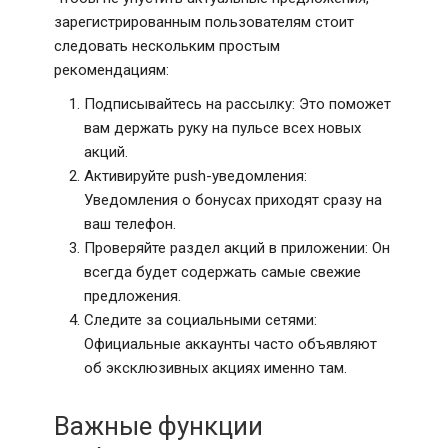
зарегистрированным пользователям стоит
следовать нескольким простым
рекомендациям:
Подписывайтесь на рассылку: Это поможет
вам держать руку на пульсе всех новых
акций.
Активируйте push-уведомления:
Уведомления о бонусах приходят сразу на
ваш телефон.
Проверяйте раздел акций в приложении: Он
всегда будет содержать самые свежие
предложения.
Следите за социальными сетями:
Официальные аккаунты часто объявляют
об эксклюзивных акциях именно там.
Важные функции