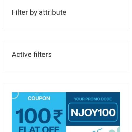
Pin Up мобильное
Filter by attribute
приложение:
актуальные
предложения для
зарегистрированных
Active filters
пользователей сегодня
С каждым днем мобильные приложения
становятся все более популярными, и Pin Up не
исключение. Для зарегистрированных
пользователей сегодня доступны уникальные
предложения и бонусы, делающие игру еще
более увлекательной и выгодной. В этой статье
мы рассмотрим актуальные предложения Pin Up
мобильного приложения, которые помогут вам
максимально использовать ваш опыт на