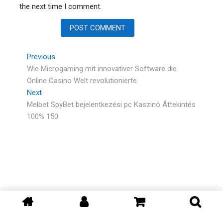
the next time I comment.
Previous
Wie Microgaming mit innovativer Software die
Online Casino Welt revolutionierte
Next
Melbet SpyBet bejelentkezési pc Kaszinó Áttekintés
100% 150
Home
Account
Cart
Search