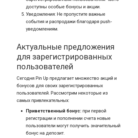
доступны особые бонусы и акции.
Уведомления: Не пропустите важные
события и распродажи благодаря push-
уведомлениям.
Актуальные предложения
для зарегистрированных
пользователей
Сегодня Pin Up предлагает множество акций и
бонусов для своих зарегистрированных
пользователей. Рассмотрим некоторые из
самых привлекательных:
Приветственный бонус:
при первой
регистрации и пополнении счета новые
пользователи могут получить значительный
бонус на депозит.