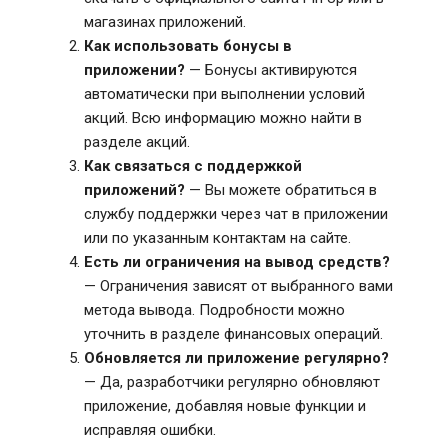
магазинах приложений.
Как использовать бонусы в
приложении?
— Бонусы активируются
автоматически при выполнении условий
акций. Всю информацию можно найти в
разделе акций.
Как связаться с поддержкой
приложений?
— Вы можете обратиться в
службу поддержки через чат в приложении
или по указанным контактам на сайте.
Есть ли ограничения на вывод средств?
— Ограничения зависят от выбранного вами
метода вывода. Подробности можно
уточнить в разделе финансовых операций.
Обновляется ли приложение регулярно?
— Да, разработчики регулярно обновляют
приложение, добавляя новые функции и
исправляя ошибки.