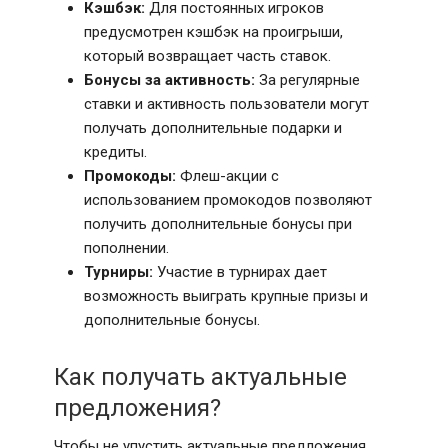
Кэшбэк:
Для постоянных игроков
предусмотрен кэшбэк на проигрыши,
который возвращает часть ставок.
Бонусы за активность:
За регулярные
ставки и активность пользователи могут
получать дополнительные подарки и
кредиты.
Промокоды:
Флеш-акции с
использованием промокодов позволяют
получить дополнительные бонусы при
пополнении.
Турниры:
Участие в турнирах дает
возможность выиграть крупные призы и
дополнительные бонусы.
Как получать актуальные
предложения?
Чтобы не упустить актуальные предложения,