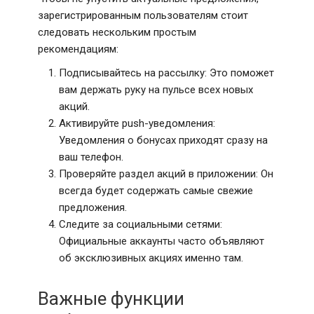
зарегистрированным пользователям стоит
следовать нескольким простым
рекомендациям:
Подписывайтесь на рассылку: Это поможет
вам держать руку на пульсе всех новых
акций.
Активируйте push-уведомления:
Уведомления о бонусах приходят сразу на
ваш телефон.
Проверяйте раздел акций в приложении: Он
всегда будет содержать самые свежие
предложения.
Следите за социальными сетями:
Официальные аккаунты часто объявляют
об эксклюзивных акциях именно там.
Важные функции