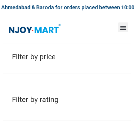
edabad & Baroda for orders placed between 10:00 AM
Filter by price
APRIL 27, 2026
Pin Up мобильное
приложение: актуальные
предложения для
зарегистрированных
Filter by rating
пользователей сегодня
POST BY
ACCOUNT TEAM
UNCATEGORIZED
NO COMMENTS