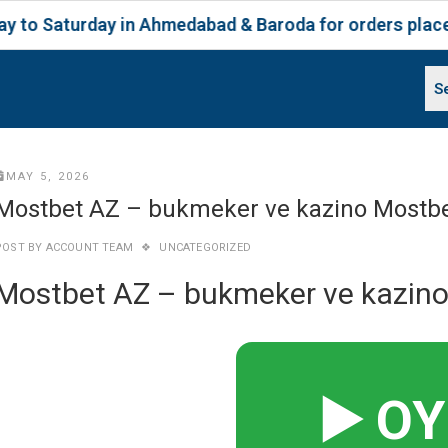
y in Ahmedabad & Baroda for orders placed between 1
MAY 5, 2026
Mostbet AZ – bukmeker ve kazino Mostbet 
POST BY
ACCOUNT TEAM
UNCATEGORIZED
Mostbet AZ – bukmeker ve kazino 
▶️ O