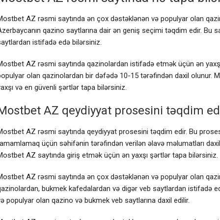
Mostbet AZ rəsmi saytında ən çox dəstəklənən və populyar olan qazino
Azerbaycanın qazino saytlarına dair ən geniş seçimi təqdim edir. Bu 
saytlardan istifadə edə bilərsiniz.
Mostbet AZ rəsmi saytında qazinolardan istifadə etmək üçün ən yaxşı v
populyar olan qazinolardan bir dəfədə 10-15 tərəfindən daxil olunur.
axşı və en güvenli şərtlər tapa bilərsiniz.
Mostbet AZ qeydiyyat prosesini təqdim ed
Mostbet AZ rəsmi saytında qeydiyyat prosesini təqdim edir. Bu proses ə
tamamlamaq üçün səhifənin tərəfindən verilən əlavə məlumatları daxi
Mostbet AZ saytında giriş etmək üçün ən yaxşı şərtlər tapa bilərsiniz.
Mostbet AZ rəsmi saytında ən çox dəstəklənən və populyar olan qazino
qazinolardan, bukmek kafedalardan və digər veb saytlardan istifadə e
və populyar olan qazino və bukmek veb saytlarına daxil edilir.