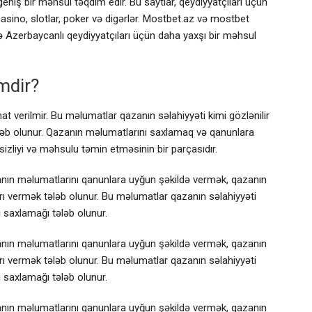
niş bir məhsul təqdim edir. Bu saytlar, qeydiyyatçıları üçün
asino, slotlar, poker və digərlər. Mostbet.az və mostbet
 Azerbaycanlı qeydiyyatçıları üçün daha yaxşı bir məhsul
mdir?
verilmir. Bu məlumatlar qazanın səlahiyyəti kimi gözlənilir
ələb olunur. Qazanın məlumatlarını saxlamaq və qanunlara
zliyi və məhsulu təmin etməsinin bir parçasıdır.
ın məlumatlarını qanunlara uyğun şəkildə vermək, qazanın
ı vermək tələb olunur. Bu məlumatlar qazanın səlahiyyəti
ı saxlamağı tələb olunur.
ın məlumatlarını qanunlara uyğun şəkildə vermək, qazanın
ı vermək tələb olunur. Bu məlumatlar qazanın səlahiyyəti
ı saxlamağı tələb olunur.
ın məlumatlarını qanunlara uyğun şəkildə vermək, qazanın