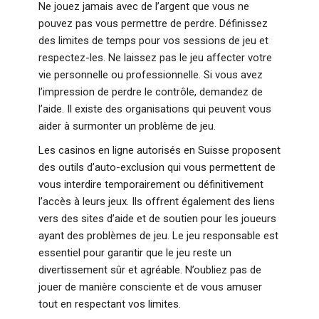
Ne jouez jamais avec de l’argent que vous ne
pouvez pas vous permettre de perdre. Définissez
des limites de temps pour vos sessions de jeu et
respectez-les. Ne laissez pas le jeu affecter votre
vie personnelle ou professionnelle. Si vous avez
l’impression de perdre le contrôle, demandez de
l’aide. Il existe des organisations qui peuvent vous
aider à surmonter un problème de jeu.
Les casinos en ligne autorisés en Suisse proposent
des outils d’auto-exclusion qui vous permettent de
vous interdire temporairement ou définitivement
l’accès à leurs jeux. Ils offrent également des liens
vers des sites d’aide et de soutien pour les joueurs
ayant des problèmes de jeu. Le jeu responsable est
essentiel pour garantir que le jeu reste un
divertissement sûr et agréable. N’oubliez pas de
jouer de manière consciente et de vous amuser
tout en respectant vos limites.