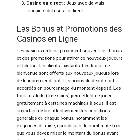
Casino en direct :
Jeux avec de vrais
croupiers diffusés en direct.
Les Bonus et Promotions des
Casinos en Ligne
Les casinos en ligne proposent souvent des bonus
et des promotions pour attirer de nouveaux joueurs
et fidéliser les clients existants. Les bonus de
bienvenue sont offerts aux nouveaux joueurs lors
de leur premier dépôt. Les bonus de dépôt sont
accordés en pourcentage du montant déposé. Les
tours gratuits (free spins) permettent de jouer
gratuitement à certaines machines à sous. Il est
important de lire attentivement les conditions
générales de chaque bonus, notamment les
exigences de mise, qui indiquent le nombre de fois
que vous devez miser le montant du bonus avant