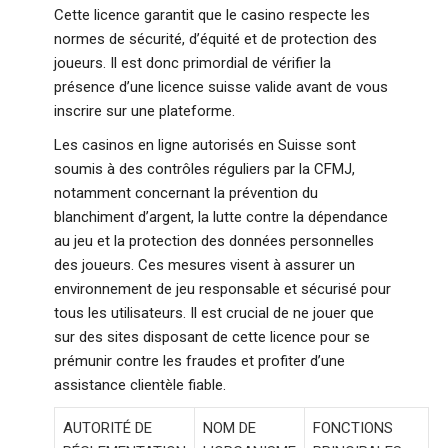
Cette licence garantit que le casino respecte les
normes de sécurité, d’équité et de protection des
joueurs. Il est donc primordial de vérifier la
présence d’une licence suisse valide avant de vous
inscrire sur une plateforme.
Les casinos en ligne autorisés en Suisse sont
soumis à des contrôles réguliers par la CFMJ,
notamment concernant la prévention du
blanchiment d’argent, la lutte contre la dépendance
au jeu et la protection des données personnelles
des joueurs. Ces mesures visent à assurer un
environnement de jeu responsable et sécurisé pour
tous les utilisateurs. Il est crucial de ne jouer que
sur des sites disposant de cette licence pour se
prémunir contre les fraudes et profiter d’une
assistance clientèle fiable.
AUTORITÉ DE
NOM DE
FONCTIONS