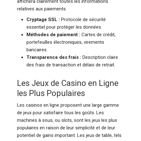
affichera clairement toutes les informations
relatives aux paiements.
Cryptage SSL :
Protocole de sécurité
essentiel pour protéger les données.
Méthodes de paiement :
Cartes de crédit,
portefeuilles électroniques, virements
bancaires.
Transparence des frais :
Description claire
des frais de transaction et délais de retrait.
Les Jeux de Casino en Ligne
les Plus Populaires
Les casinos en ligne proposent une large gamme
de jeux pour satisfaire tous les goûts. Les
machines à sous, ou slots, sont les jeux les plus
populaires en raison de leur simplicité et de leur
potentiel de gains important. Les jeux de table, tels