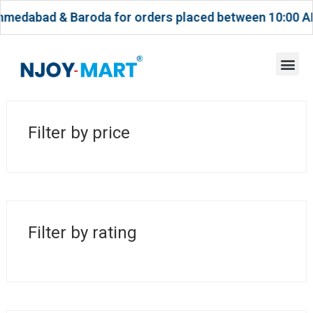
ad & Baroda for orders placed between 10:00 AM To 4
Filter by price
MAY 5, 2026
Lexcitation du jeu à portée de
main comment choisir votre
casino en ligne autorisé en
suisse idéal
Filter by rating
POST BY
ACCOUNT TEAM
UNCATEGORIZED
Lexcitation du jeu à portée de main :
comment choisir votre casino en ligne