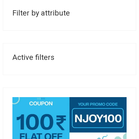
La croissance exponentielle de l’usage des
smartphones a transformé le paysage de la
Filter by attribute
conformité réglementaire dans le secteur
numérique. Alors que les entreprises cherchent à
offrir des solutions mobiles innovantes, elles
doivent également respecter une multitude de
réglementations, notamment celles liées à la
protection des données personnelles, à la sécurité
Active filters
et à la transparence. Dans cette optique, le choix
d’une plateforme fiable et conforme devient
stratégique, comme en témoigne le développement
de plusieurs applications spécialisées.
Le contexte : la nécessité
d’applications mobiles
conformes dans un
environnement réglementaire
strict