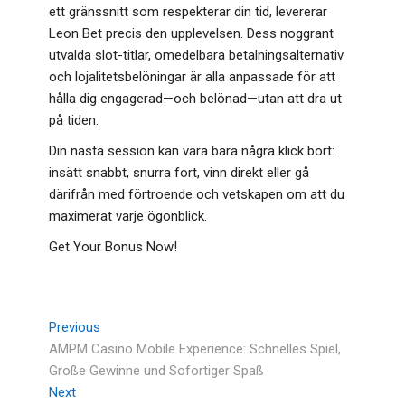
ett gränssnitt som respekterar din tid, levererar
Leon Bet precis den upplevelsen. Dess noggrant
utvalda slot-titlar, omedelbara betalningsalternativ
och lojalitetsbelöningar är alla anpassade för att
hålla dig engagerad—och belönad—utan att dra ut
på tiden.
Din nästa session kan vara bara några klick bort:
insätt snabbt, snurra fort, vinn direkt eller gå
därifrån med förtroende och vetskapen om att du
maximerat varje ögonblick.
Get Your Bonus Now!
Previous
AMPM Casino Mobile Experience: Schnelles Spiel,
Große Gewinne und Sofortiger Spaß
Next