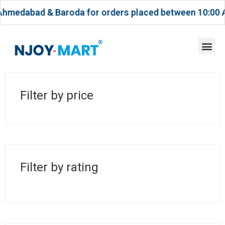
dabad & Baroda for orders placed between 10:00 AM 
Filter by price
MAY 9, 2026
Leon Bet: Quick‑Play Slots och
Snabba Vinster för den
Moderna Spelaren
Filter by rating
POST BY
ACCOUNT TEAM
UNCATEGORIZED
1. The Pulse of Short‑Session
Play
Leon Bet har blivit en favorit för spelare som