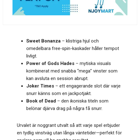
Yggdrasil Gaming
. Men för den som gillar korta
sessioner räcker det med ett fåtal titlar.
Starburst XXXtreme
– en klassiker med
snabba färgexplosioner och bonusrundor som
avslutas på sekunder.
Sweet Bonanza
– klistriga hjul och
omedelbara free‑spin-kaskader håller tempot
livligt.
Power of Gods Hades
– mytiska visuals
kombinerat med snabba “mega” vinster som
kan avsluta en session abrupt.
Joker Times
– ett engagerande slot där varje
snurr känns som en jackpotjakt.
Book of Dead
– den ikoniska titeln som
belönar djärva drag på några få snurr.
Urvalet är noggrant utvalt så att varje spel erbjuder
en tydlig vinstväg utan långa väntetider—perfekt för