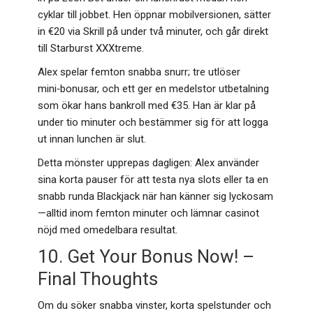
cyklar till jobbet. Hen öppnar mobilversionen, sätter
in €20 via Skrill på under två minuter, och går direkt
till Starburst XXXtreme.
Alex spelar femton snabba snurr; tre utlöser
mini‑bonusar, och ett ger en medelstor utbetalning
som ökar hans bankroll med €35. Han är klar på
under tio minuter och bestämmer sig för att logga
ut innan lunchen är slut.
Detta mönster upprepas dagligen: Alex använder
sina korta pauser för att testa nya slots eller ta en
snabb runda Blackjack när han känner sig lyckosam
—alltid inom femton minuter och lämnar casinot
nöjd med omedelbara resultat.
10. Get Your Bonus Now! –
Final Thoughts
Om du söker snabba vinster, korta spelstunder och