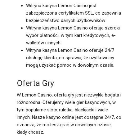
Witryna kasyna Lemon Casino jest
zabezpieczona certyfikatem SSL, co zapewnia
bezpieczeństwo danych użytkowników.
Witryna kasyna Lemon Casino oferuje szeroki
wybór płatności, w tym kart kredytowych, e-
walletów i innych.
Witryna kasyna Lemon Casino oferuje 24/7
obsługę klienta, co sprawia, że użytkownicy
mogą uzyskać pomoc w dowolnym czasie.
Oferta Gry
W Lemon Casino, oferta gry jest niezwykle bogata i
różnorodna. Oferujemy wiele gier kasynowych, w
tym popularne sloty, ruletke, blackjacki i wiele
innych. Nasze kasyno online jest dostępne 24/7, co
oznacza, że możesz grać w dowolnym czasie,
kiedy chcesz.