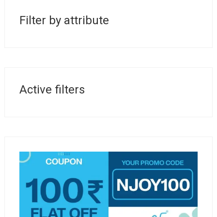
▶️
Filter by attribute
GRAĆ
Active filters
Содержимое
Witryna Kasyno Online –
Lemon Casino
Oferta Gry