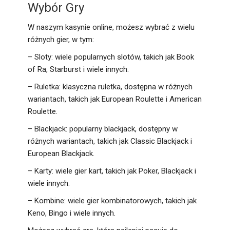
Wybór Gry
W naszym kasynie online, możesz wybrać z wielu
różnych gier, w tym:
– Sloty: wiele popularnych slotów, takich jak Book
of Ra, Starburst i wiele innych.
– Ruletka: klasyczna ruletka, dostępna w różnych
wariantach, takich jak European Roulette i American
Roulette.
– Blackjack: popularny blackjack, dostępny w
różnych wariantach, takich jak Classic Blackjack i
European Blackjack.
– Karty: wiele gier kart, takich jak Poker, Blackjack i
wiele innych.
– Kombine: wiele gier kombinatorowych, takich jak
Keno, Bingo i wiele innych.