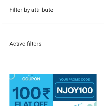
فتح حساب على تطبيق وان اكس بت هو عملية سهلة
Filter by attribute
ومبسطة يمكن لأي شخص القيام بها. في هذا المقال،
سنستعرض الخطوات الأساسية لفتح حساب جديد،
بالإضافة إلى بعض النصائح المهمة لضمان بدء استخدام
التطبيق بشكل صحيح. سنتناول أيضاً بعض المميزات
التي يقدمها هذا التطبيق وكيف يمكن للمستخدمين
الاستفادة منه.
Active filters
خطوات فتح حساب على وان
اكس بت
للبدء، إليك الخطوات البسيطة التي يمكنك اتباعها لفتح
حساب على وان اكس بت:
تحميل التطبيق: توجه إلى متجر التطبيقات على
هاتفك (Google Play أو App Store) وابحث عن وان
اكس بت، ثم قم بتحميله.
فتح التطبيق: بعد تحميله، قم بفتح التطبيق على
جهازك.
إنشاء حساب جديد: اختر خيار إنشاء حساب جديد