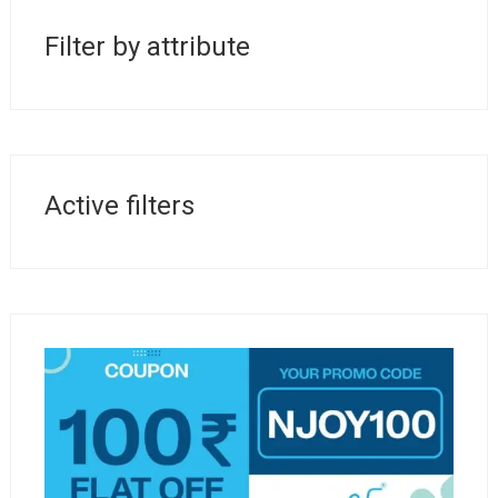
v online casinech, jsou free spiny bez vkladu
skvělou příležitostí, jak si vyzkoušet hry bez rizika
Filter by attribute
ztráty vlastních peněz. Tyto volné točení umožňují
hráčům vyhrávat skutečné peníze, aniž by museli
vkládat vlastní prostředky. V tomto článku se
podíváme na to, kde najít tyto výhodné nabídky, jak
fungují a na co si dát pozor při jejich využívání.
Active filters
Co jsou free spiny bez
vkladu?
Free spiny bez vkladu jsou marketingovým
nástrojem, kterým online casina lákají nové hráče.
Tyto nabídky vám umožňují vyzkoušet si automaty
a další hry bez nutnosti provedení prvního vkladu.
Zde je několik klíčových informací o free spinech:
Jsou obvykle poskytovány jako součást uvítací
nabídky nebo speciální promoakce.
Umožňují výhry v reálných penězích, ale bývá