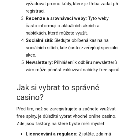
vyžadovat promo kódy, které je třeba zadat při
registraci.
Recenze a srovnávací weby:
Tyto weby
často informují o aktuálních akcích a
nabídkách, které můžete využít.
Sociální sítě:
Sledujte oblíbená kasina na
sociálních sítích, kde často zveřejňují speciální
akce.
Newslettery:
Přihlášení k odběru newsletterů
vám může přinést exkluzivní nabídky free spinů.
Jak si vybrat to správné
casino?
Před tím, než se zaregistrujete a začnete využívat
free spiny, je důležité vybrat vhodné online casino.
Zde jsou faktory, na které byste měli myslet:
Licencování a regulace:
Zjistěte, zda má