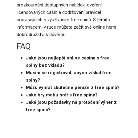
prozkoumání dostupných nabídek, ověření
licencovaných casin a dodržování pravidel
souvisejících s využíváním free spinů. S těmito
informacemi v ruce můžete začít své online herní
dobrodružství s důvěrou.
FAQ
Jaké jsou nejlepší online casina s free
spiny bez vkladu?
Musím se registrovat, abych získal free
spiny?
Můžu vyhrát skutečné peníze z free spinů?
Jaké hry mohu hrát s free spiny?
Jaké jsou požadavky na protočení výher z
free spinů?