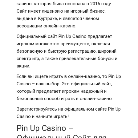
казино, которая была основана в 2016 году.
Сайт имеет лицензию на игорный бизнес,
выдана в Куртрахе, и является членом
ассоциации онлайн-казино.
Официальный сайт Pin Up Casino предлагает
игрокам множество преимуществ, включая
безопасную и быструю регистрацию, широкий
спектр игр, а также привлекательные бонусы и
акции.
Если вы ищете играть в онлайн-казино, то Pin Up
Casino – ваш выбор. Это официальный сайт,
который предлагает игрокам надежный и
безопасный способ играть в онлайн-казино.
Зарегистрируйтесь на официальном сайте Pin Up
Casino и начните играть!
Pin Up Casino –
Официальный Сайт для