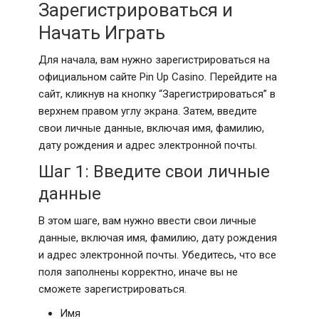
Зарегистрироваться и
Начать Играть
Для начала, вам нужно зарегистрироваться на
официальном сайте Pin Up Casino. Перейдите на
сайт, кликнув на кнопку “Зарегистрироваться” в
верхнем правом углу экрана. Затем, введите
свои личные данные, включая имя, фамилию,
дату рождения и адрес электронной почты.
Шаг 1: Введите свои личные
данные
В этом шаге, вам нужно ввести свои личные
данные, включая имя, фамилию, дату рождения
и адрес электронной почты. Убедитесь, что все
поля заполнены корректно, иначе вы не
сможете зарегистрироваться.
Имя