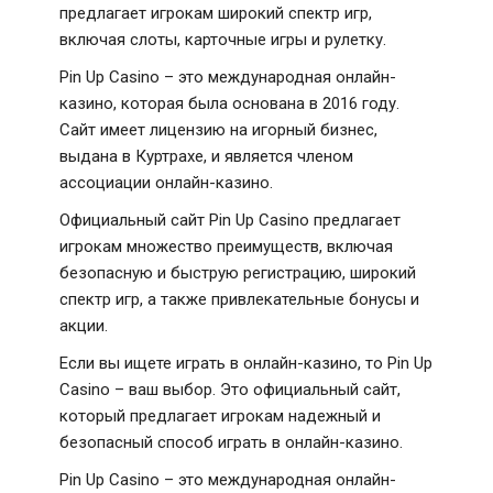
предлагает игрокам широкий спектр игр,
включая слоты, карточные игры и рулетку.
Pin Up Casino – это международная онлайн-
казино, которая была основана в 2016 году.
Сайт имеет лицензию на игорный бизнес,
выдана в Куртрахе, и является членом
ассоциации онлайн-казино.
Официальный сайт Pin Up Casino предлагает
игрокам множество преимуществ, включая
безопасную и быструю регистрацию, широкий
спектр игр, а также привлекательные бонусы и
акции.
Если вы ищете играть в онлайн-казино, то Pin Up
Casino – ваш выбор. Это официальный сайт,
который предлагает игрокам надежный и
безопасный способ играть в онлайн-казино.
Pin Up Casino – это международная онлайн-