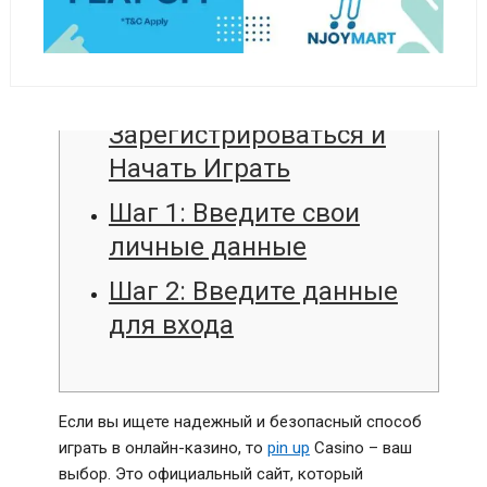
Официальный Сайт для
Игроков
Вход в Казино: Как
Зарегистрироваться и
Начать Играть
Шаг 1: Введите свои
личные данные
Шаг 2: Введите данные
для входа
Если вы ищете надежный и безопасный способ
играть в онлайн-казино, то
pin up
Casino – ваш
выбор. Это официальный сайт, который