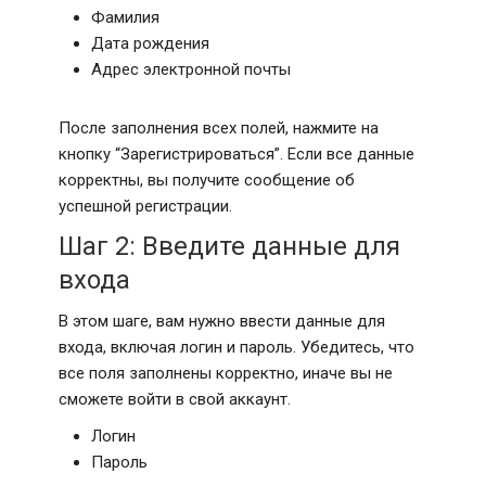
Фамилия
Дата рождения
Адрес электронной почты
После заполнения всех полей, нажмите на
кнопку “Зарегистрироваться”. Если все данные
корректны, вы получите сообщение об
успешной регистрации.
Шаг 2: Введите данные для
входа
В этом шаге, вам нужно ввести данные для
входа, включая логин и пароль. Убедитесь, что
все поля заполнены корректно, иначе вы не
сможете войти в свой аккаунт.
Логин
Пароль