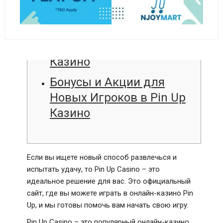
Онлайн Казино Pin Up
Как Зарегистрироваться
и Начать Играть в Pin Up
Казино
Бонусы и Акции для
Новых Игроков в Pin Up
Казино
Если вы ищете новый способ развлечься и
испытать удачу, то Pin Up Casino – это
идеальное решение для вас. Это официальный
сайт, где вы можете играть в онлайн-казино Pin
Up, и мы готовы помочь вам начать свою игру.
Pin Up Casino – это популярный онлайн-казино,