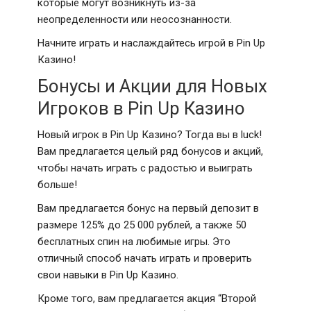
которые могут возникнуть из-за
неопределенности или неосознанности.
Начните играть и наслаждайтесь игрой в Pin Up
Казино!
Бонусы и Акции для Новых
Игроков в Pin Up Казино
Новый игрок в Pin Up Казино? Тогда вы в luck!
Вам предлагается целый ряд бонусов и акций,
чтобы начать играть с радостью и выиграть
больше!
Вам предлагается бонус на первый депозит в
размере 125% до 25 000 рублей, а также 50
бесплатных спин на любимые игры. Это
отличный способ начать играть и проверить
свои навыки в Pin Up Казино.
Кроме того, вам предлагается акция “Второй