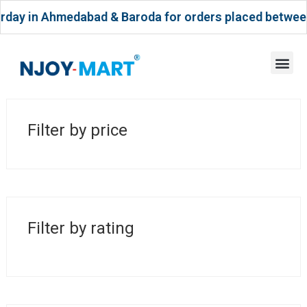
y in Ahmedabad & Baroda for orders placed between 
Filter by price
APRIL 28, 2026
Как 1xbet скачать для ставок
на киберспорт: инструкция и
преимущества
Filter by rating
POST BY
ACCOUNT TEAM
UNCATEGORIZED
Как 1xbet скачать для
ставок на киберспорт: