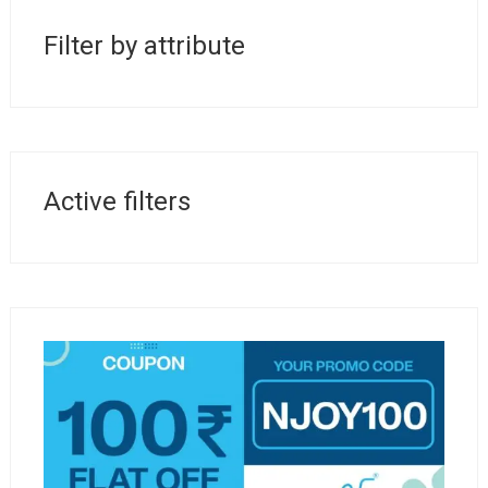
инструкция и
преимущества
Filter by attribute
В современном мире киберспорт становится все
более популярным, и ставки на него привлекают
большое количество игроков. Если вы хотите
участвовать в этой захватывающей сфере
ставок, платформа 1xbet — отличный выбор. В
Active filters
этой статье мы расскажем, как скачать 1xbet
для ставок на киберспорт, а также обсудим все
преимущества, которые она предлагает.
Шаги для скачивания 1xbet
Первый шаг на пути к ставкам на киберспорт —
это установка приложения 1xbet. Ниже
представлены простые шаги, которые помогут
вам в этом процессе:
Перейдите на официальный сайт 1xbet.