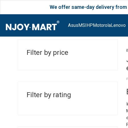
We offer same-day delivery from Monday to 
Asus
MSI
HP
Motorola
Lenovo
Filter by price
Filter by rating