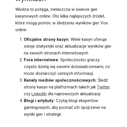
Wiedza to potęga, zwłaszcza w świecie gier
kasynowych online. Oto kilka najlepszych źródeł,
które mogą pomóc w śledzeniu wyników gier Vox
online:
Oficjalne strony kasyn:
Wiele kasyn oferuje
swoje statystyki oraz aktualizacje wyników gier
na swoich stronach internetowych.
Fora internetowe:
Społeczności graczy
często dzielą się swoimi doświadczeniami, co
może dostarczyć cennych informacji.
Kanały mediów społecznościowych:
Śledź
strony kasyn na platformach takich jak
Twitter
czy
LinkedIn
dla najnowszych aktualizacji.
Blogi i artykuły:
Czytaj blogi ekspertów
gamingowych, aby poznać ich spojrzenie na
wyniki gier i strategii.