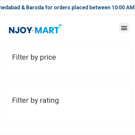
abad & Baroda for orders placed between 10:00 AM T
Filter by price
APRIL 21, 2026
Inspiracje do sprawdzania
wyników w grach kasynowych
Vox online
Filter by rating
POST BY
ACCOUNT TEAM
CASINO
NO COMMENTS
Inspiracje do
sprawdzania wyników w