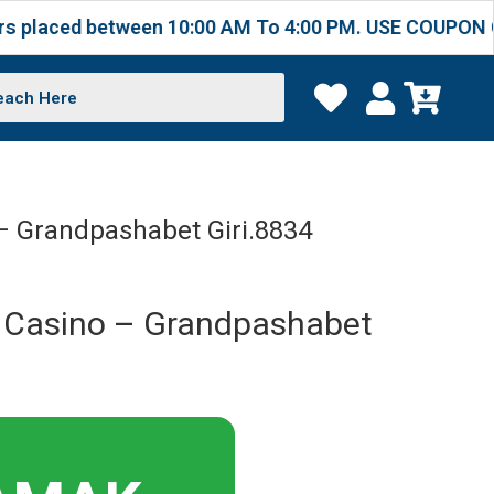
ed between 10:00 AM To 4:00 PM. USE COUPON CODE TA
 Grandpashabet Giri.8834
 Casino – Grandpashabet