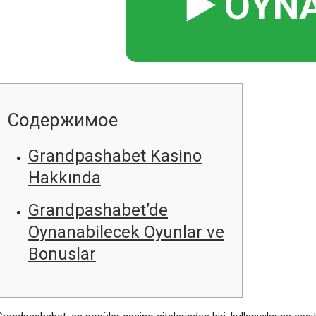
▶️ OY
Содержимое
Grandpashabet Kasino
Hakkında
Grandpashabet’de
Oynanabilecek Oyunlar ve
Bonuslar