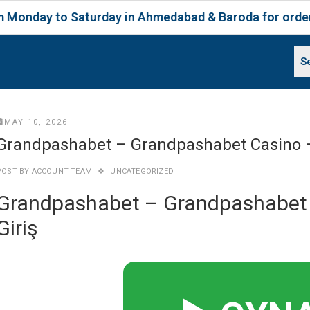
 to Saturday in Ahmedabad & Baroda for orders plac
MAY 10, 2026
Grandpashabet – Grandpashabet Casino –
POST BY
ACCOUNT TEAM
UNCATEGORIZED
Grandpashabet – Grandpashabet
Giriş