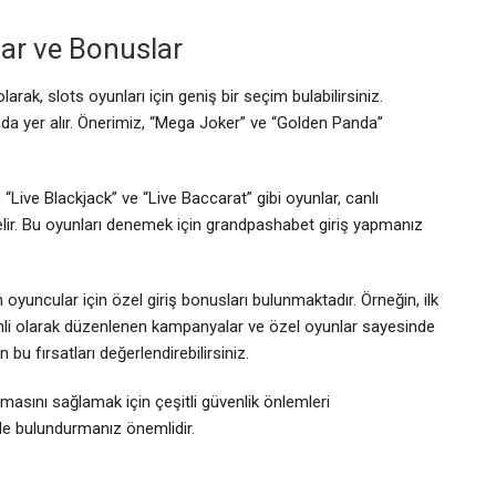
ar ve Bonuslar
arak, slots oyunları için geniş bir seçim bulabilirsiniz.
da yer alır. Önerimiz, “Mega Joker” ve “Golden Panda”
 “Live Blackjack” ve “Live Baccarat” gibi oyunlar, canlı
gelir. Bu oyunları denemek için grandpashabet giriş yapmanız
uncular için özel giriş bonusları bulunmaktadır. Örneğin, ilk
nli olarak düzenlenen kampanyalar ve özel oyunlar sayesinde
u fırsatları değerlendirebilirsiniz.
asını sağlamak için çeşitli güvenlik önlemleri
de bulundurmanız önemlidir.