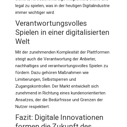
legal zu spielen, was in der heutigen Digitalindustrie
immer wichtiger wird.
Verantwortungsvolles
Spielen in einer digitalisierten
Welt
Mit der zunehmenden Komplexität der Plattformen
steigt auch die Verantwortung der Anbieter,
nachhaltiges und verantwortungsvolles Spielen zu
fördern. Dazu gehören Maßnahmen wie
Limitierungen, Selbstsperren und
Zugangskontrollen. Der Markt entwickelt sich
zunehmend in Richtung eines kundenorientierten
Ansatzes, der die Bedürfnisse und Grenzen der
Nutzer respektiert.
Fazit: Digitale Innovationen
formen die Zukunft des