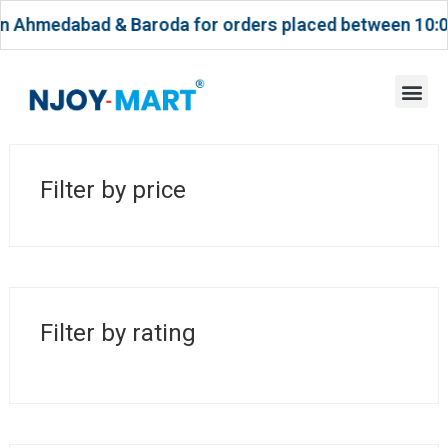
hmedabad & Baroda for orders placed between 10:00 
Filter by price
MAY 8, 2025
Die Evolution des Online-
Glücksspiels: Innovationen,
Sicherheit und
Zukunftsperspektiven
Filter by rating
POST BY
ACCOUNT TEAM
UNCATEGORIZED
NO COMMENTS
In den letzten Jahrzehnten hat die digitale
Transformation die Glücksspielbranche