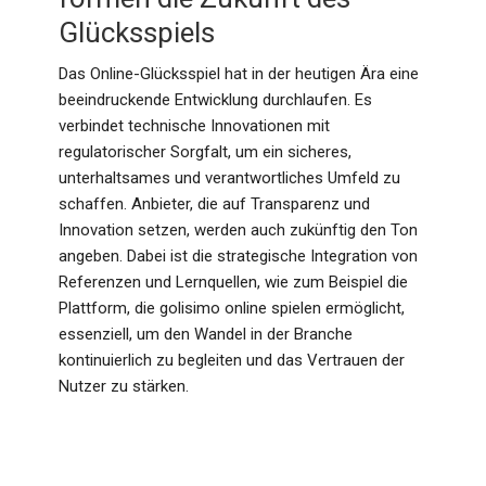
Glücksspiels
Das Online-Glücksspiel hat in der heutigen Ära eine
beeindruckende Entwicklung durchlaufen. Es
verbindet technische Innovationen mit
regulatorischer Sorgfalt, um ein sicheres,
unterhaltsames und verantwortliches Umfeld zu
schaffen. Anbieter, die auf Transparenz und
Innovation setzen, werden auch zukünftig den Ton
angeben. Dabei ist die strategische Integration von
Referenzen und Lernquellen, wie zum Beispiel die
Plattform, die golisimo online spielen ermöglicht,
essenziell, um den Wandel in der Branche
kontinuierlich zu begleiten und das Vertrauen der
Nutzer zu stärken.