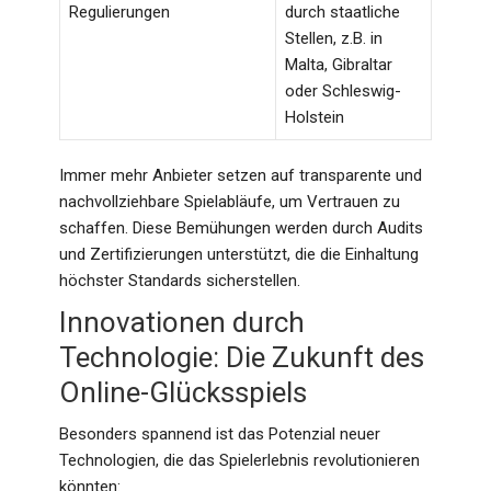
Regulierungen
durch staatliche
Stellen, z.B. in
Malta, Gibraltar
oder Schleswig-
Holstein
Immer mehr Anbieter setzen auf transparente und
nachvollziehbare Spielabläufe, um Vertrauen zu
schaffen. Diese Bemühungen werden durch Audits
und Zertifizierungen unterstützt, die die Einhaltung
höchster Standards sicherstellen.
Innovationen durch
Technologie: Die Zukunft des
Online-Glücksspiels
Besonders spannend ist das Potenzial neuer
Technologien, die das Spielerlebnis revolutionieren
könnten: