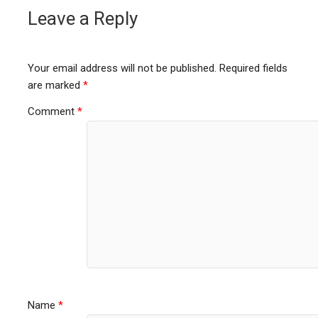
Leave a Reply
Your email address will not be published.
Required fields
are marked
*
Comment
*
Name
*