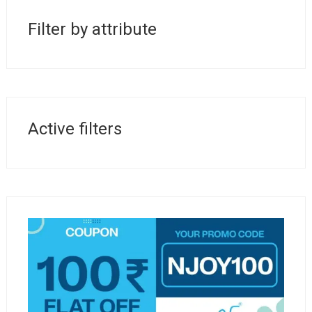
grundlegend verändert. Während die Online-
Filter by attribute
Angebote zunächst als einfache digitale Versionen
des klassischen Casino- und Spielautomaten-
Erlebnisses galten, sind sie heute hochkomplexe,
regulierte und technologisch fortschrittliche
Ökosysteme. Die Entwicklung, die von reinen
Glücksspielen hin zu personalisierten, sicheren und
Active filters
legalisierten Plattformen führte, spiegelt den
zunehmenden Wunsch der Verbraucher nach
verantwortungsvollem Spielen und die globale
Expansion des Marktes wider.
Von einfachen digitalen
Automaten zu komplexen
Spielerlebnissen
In der Frühzeit des Online-Glücksspiels war die
Technologie vergleichsweise simpel. Nutzer