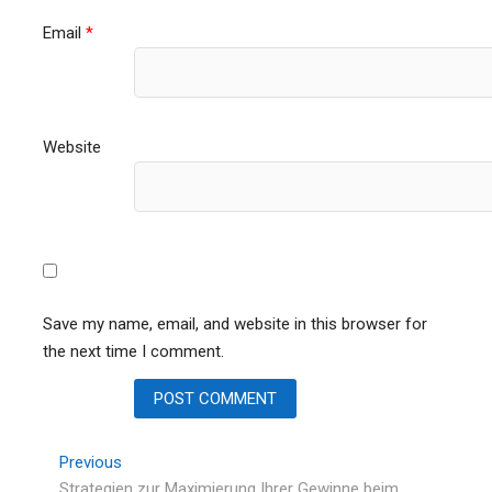
Email
*
Website
Save my name, email, and website in this browser for
the next time I comment.
Previous
Strategien zur Maximierung Ihrer Gewinne beim