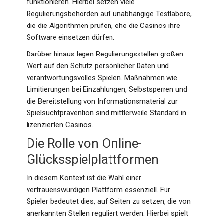
funktionieren. Hierbei setzen viele
Regulierungsbehörden auf unabhängige Testlabore,
die die Algorithmen prüfen, ehe die Casinos ihre
Software einsetzen dürfen.
Darüber hinaus legen Regulierungsstellen großen
Wert auf den Schutz persönlicher Daten und
verantwortungsvolles Spielen. Maßnahmen wie
Limitierungen bei Einzahlungen, Selbstsperren und
die Bereitstellung von Informationsmaterial zur
Spielsuchtprävention sind mittlerweile Standard in
lizenzierten Casinos.
Die Rolle von Online-
Glücksspielplattformen
In diesem Kontext ist die Wahl einer
vertrauenswürdigen Plattform essenziell. Für
Spieler bedeutet dies, auf Seiten zu setzen, die von
anerkannten Stellen reguliert werden. Hierbei spielt