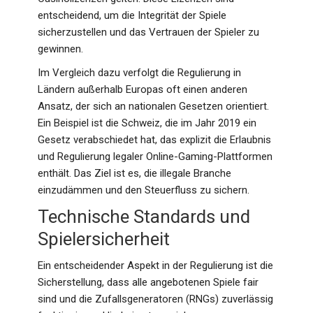
entscheidend, um die Integrität der Spiele
sicherzustellen und das Vertrauen der Spieler zu
gewinnen.
Im Vergleich dazu verfolgt die Regulierung in
Ländern außerhalb Europas oft einen anderen
Ansatz, der sich an nationalen Gesetzen orientiert.
Ein Beispiel ist die Schweiz, die im Jahr 2019 ein
Gesetz verabschiedet hat, das explizit die Erlaubnis
und Regulierung legaler Online-Gaming-Plattformen
enthält. Das Ziel ist es, die illegale Branche
einzudämmen und den Steuerfluss zu sichern.
Technische Standards und
Spielersicherheit
Ein entscheidender Aspekt in der Regulierung ist die
Sicherstellung, dass alle angebotenen Spiele fair
sind und die Zufallsgeneratoren (RNGs) zuverlässig