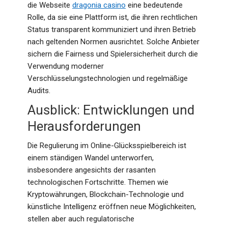
die Webseite
dragonia casino
eine bedeutende
Rolle, da sie eine Plattform ist, die ihren rechtlichen
Status transparent kommuniziert und ihren Betrieb
nach geltenden Normen ausrichtet. Solche Anbieter
sichern die Fairness und Spielersicherheit durch die
Verwendung moderner
Verschlüsselungstechnologien und regelmäßige
Audits.
Ausblick: Entwicklungen und
Herausforderungen
Die Regulierung im Online-Glücksspielbereich ist
einem ständigen Wandel unterworfen,
insbesondere angesichts der rasanten
technologischen Fortschritte. Themen wie
Kryptowährungen, Blockchain-Technologie und
künstliche Intelligenz eröffnen neue Möglichkeiten,
stellen aber auch regulatorische