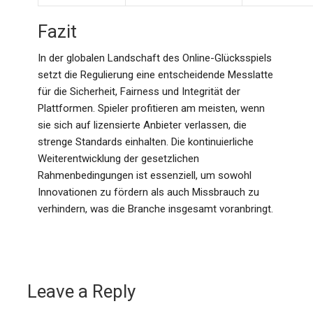
Fazit
In der globalen Landschaft des Online-Glücksspiels
setzt die Regulierung eine entscheidende Messlatte
für die Sicherheit, Fairness und Integrität der
Plattformen. Spieler profitieren am meisten, wenn
sie sich auf lizensierte Anbieter verlassen, die
strenge Standards einhalten. Die kontinuierliche
Weiterentwicklung der gesetzlichen
Rahmenbedingungen ist essenziell, um sowohl
Innovationen zu fördern als auch Missbrauch zu
verhindern, was die Branche insgesamt voranbringt.
Leave a Reply