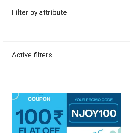
eine aufregende Möglichkeit sein, um mehr über
Filter by attribute
Ihre Lieblingssportarten zu lernen und dabei
möglicherweise Geld zu verdienen. Wenn du die
besten Wettanbieter in Österreich suchst, solltest
du unbedingt die Seite
sportwetten
besuchen, um
sicherzustellen, dass du die besten Optionen für
deine Wetten findest. Doch wie geht man am
Active filters
besten vor, um sicherzustellen, dass man nicht nur
Spaß hat, sondern auch profitabel ist?
In diesem Artikel werden wir die besten
Wettanbieter in Österreich für 2026 untersuchen
und Ihnen zeigen, wie Sie einen intelligenten
Wettplan erstellen können. Dabei werden wir auf
wichtige Aspekte wie Sicherheit, Quoten und Boni
eingehen, um Ihnen die Auswahl zu erleichtern.