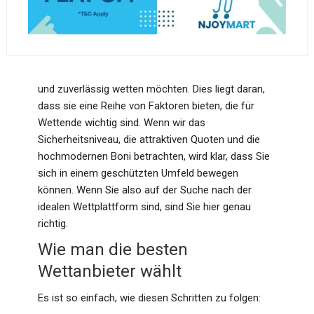
Hauptübersicht über
Wettanbieter
Zu beginnen, die besten Wettanbieter in Österreich
sind eine der besten Optionen für alle, die sicher
und zuverlässig wetten möchten. Dies liegt daran,
dass sie eine Reihe von Faktoren bieten, die für
Wettende wichtig sind. Wenn wir das
Sicherheitsniveau, die attraktiven Quoten und die
hochmodernen Boni betrachten, wird klar, dass Sie
sich in einem geschützten Umfeld bewegen
können. Wenn Sie also auf der Suche nach der
idealen Wettplattform sind, sind Sie hier genau
richtig.
Wie man die besten
Wettanbieter wählt
Es ist so einfach, wie diesen Schritten zu folgen: