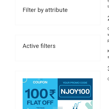
Filter by attribute
Active filters