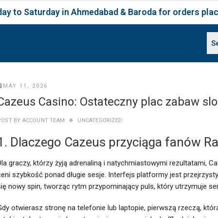
day in Ahmedabad & Baroda for orders placed betwee
MAY 11, 2026
Cazeus Casino: Ostateczny plac zabaw slo
POST BY
ACCOUNT TEAM
UNCATEGORIZED
1. Dlaczego Cazeus przyciąga fanów Ra
Dla graczy, którzy żyją adrenaliną i natychmiastowymi rezultatami,
ceni szybkość ponad długie sesje. Interfejs platformy jest przejrzyst
się nowy spin, tworząc rytm przypominający puls, który utrzymuje se
Gdy otwierasz stronę na telefonie lub laptopie, pierwszą rzeczą, któr