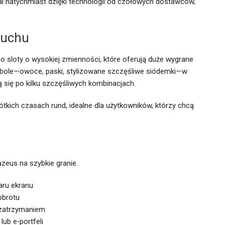
emal natychmiast dzięki technologii od czołowych dostawców,
ruchu
ego sloty o wysokiej zmienności, które oferują duże wygrane
symbole—owoce, paski, stylizowane szczęśliwe siódemki—w
się po kilku szczęśliwych kombinacjach.
rótkich czasach rund, idealne dla użytkowników, którzy chcą
azeus na szybkie granie.
aru ekranu
obrotu
 zatrzymaniem
ub e‑portfeli