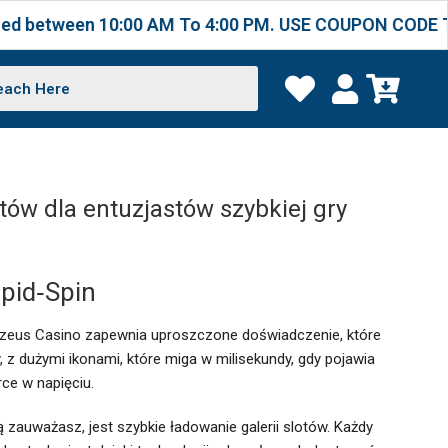
n 10:00 AM To 4:00 PM. USE COUPON CODE TAB200OFF AN
tów dla entuzjastów szybkiej gry
pid‑Spin
 Cazeus Casino zapewnia uproszczone doświadczenie, które
y, z dużymi ikonami, które miga w milisekundy, gdy pojawia
rce w napięciu.
ą zauważasz, jest szybkie ładowanie galerii slotów. Każdy