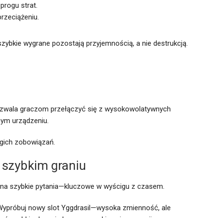
rogu strat.
rzeciążeniu.
zybkie wygrane pozostają przyjemnością, a nie destrukcją.
 pozwala graczom przełączyć się z wysokowolatywnych
mym urządzeniu.
gich zobowiązań.
w szybkim graniu
 na szybkie pytania—kluczowe w wyścigu z czasem.
„Wypróbuj nowy slot Yggdrasil—wysoka zmienność, ale