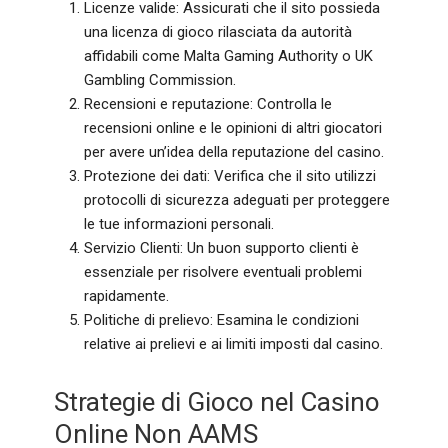
Licenze valide: Assicurati che il sito possieda
una licenza di gioco rilasciata da autorità
affidabili come Malta Gaming Authority o UK
Gambling Commission.
Recensioni e reputazione: Controlla le
recensioni online e le opinioni di altri giocatori
per avere un’idea della reputazione del casino.
Protezione dei dati: Verifica che il sito utilizzi
protocolli di sicurezza adeguati per proteggere
le tue informazioni personali.
Servizio Clienti: Un buon supporto clienti è
essenziale per risolvere eventuali problemi
rapidamente.
Politiche di prelievo: Esamina le condizioni
relative ai prelievi e ai limiti imposti dal casino.
Strategie di Gioco nel Casino
Online Non AAMS