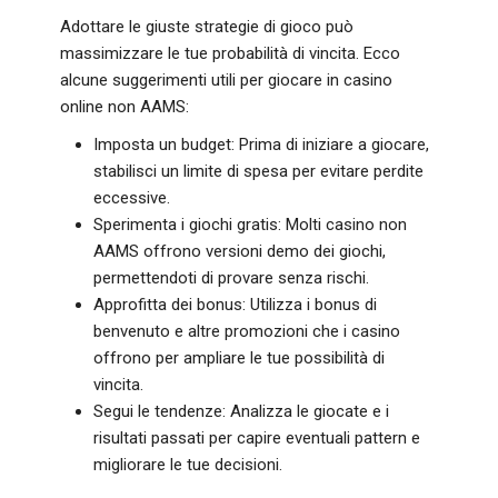
Adottare le giuste strategie di gioco può
massimizzare le tue probabilità di vincita. Ecco
alcune suggerimenti utili per giocare in casino
online non AAMS:
Imposta un budget: Prima di iniziare a giocare,
stabilisci un limite di spesa per evitare perdite
eccessive.
Sperimenta i giochi gratis: Molti casino non
AAMS offrono versioni demo dei giochi,
permettendoti di provare senza rischi.
Approfitta dei bonus: Utilizza i bonus di
benvenuto e altre promozioni che i casino
offrono per ampliare le tue possibilità di
vincita.
Segui le tendenze: Analizza le giocate e i
risultati passati per capire eventuali pattern e
migliorare le tue decisioni.