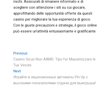
rischi. Assicurati di rimanere informato e di
scegliere con attenzione i siti su cui giocare,
approfittando delle opportunità offerte da questi
casino per migliorare la tua esperienza di gioco.
Con le giuste precauzioni e strategie, il gioco online
può essere un’attività entusiasmante e gratificante.
Previous
Casino Sicuri Non AAMS: Tips for Massimizzare le
Tue Vincite
Next
Играйте в лицензионные автоматы Pin Up с
высокими показателями отдачи для выигрыша!