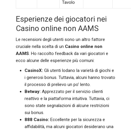
Tavolo
Esperienze dei giocatori nei
Casino online non AAMS
Le recensioni degli utenti sono un altro fattore
cruciale nella scelta di un
Casino online non
AAMS
. Ho raccolto feedback da vari giocatori e
ecco alcune delle esperienze più comuni:
CasinoX:
Gli utenti lodano la varietà di giochi e
i generosi bonus. Tuttavia, alcuni hanno trovato
il processo di prelievo un po’ lento.
Betway:
Apprezzato per il servizio clienti
reattivo e la piattaforma intuitiva. Tuttavia, ci
sono state segnalazioni di alcune restrizioni
sui bonus.
888 Casino:
Eccellente per la sicurezza e
affidabilità, ma alcuni giocatori desiderano una