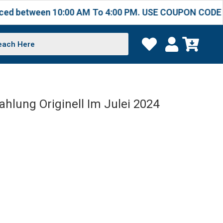
0 AM To 4:00 PM. USE COUPON CODE TAB200OFF AND GET 
ahlung Originell Im Julei 2024