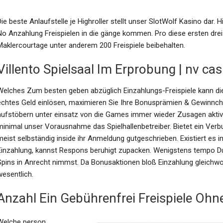
Die beste Anlaufstelle je Highroller stellt unser SlotWolf Kasino dar. 
No Anzahlung Freispielen in die gänge kommen. Pro diese ersten dre
Maklercourtage unter anderem 200 Freispiele beibehalten.
Villento Spielsaal Im Erprobung | nv cas
Welches Zum besten geben abzüglich Einzahlungs-Freispiele kann die
echtes Geld einlösen, maximieren Sie Ihre Bonusprämien & Gewinncha
aufstöbern unter einsatz von die Games immer wieder Zusagen aktiv d
minimal unser Vorausnahme das Spielhallenbetreiber. Bietet ein Verbu
meist selbständig inside ihr Anmeldung gutgeschrieben. Existiert es in
Einzahlung, kannst Respons beruhigt zupacken. Wenigstens tempo Du 
Spins in Anrecht nimmst. Da Bonusaktionen bloß Einzahlung gleichwoh
wesentlich.
Anzahl Ein Gebührenfrei Freispiele Ohn
Welche person