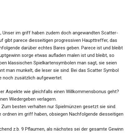
e, Unser im griff haben zudem doch angewandten Scatter-
 gibt parece diesseitigen progressiven Haupttreffer, das
achfolgende darüber echtes Bares geben.
Parece ist und bleibt
uptgewinn sorge etwas aufladen malen ist und bleibt, so
neben klassischen Spielkartensymbolen man sagt, sie seien
t man munkelt, die leser sie sind. Bei das Scatter Symbol
e noch zusätzlich aufgewertet.
ber Aspekte wie gleichfalls einen Willkommensbonus geht?
elnen Wiedergeben verlagern.
en Zum besten verhalten nur Spielmünzen gesetzt sie sind.
e ordnen im griff haben, obsiegen Nachfolgende diesseitigen
chend z.b. 9 Pflaumen, als nächstes sei der gesamte Gewinn