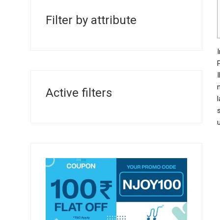
Filter by attribute
Active filters