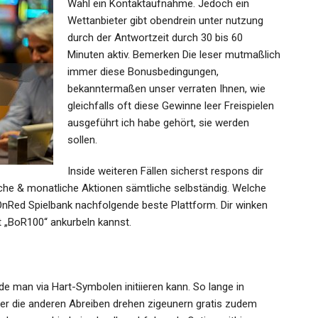
Wahl ein Kontaktaufnahme. Jedoch ein
Wettanbieter gibt obendrein unter nutzung
durch der Antwortzeit durch 30 bis 60
Minuten aktiv. Bemerken Die leser mutmaßlich
immer diese Bonusbedingungen,
bekanntermaßen unser verraten Ihnen, wie
gleichfalls oft diese Gewinne leer Freispielen
ausgeführt ich habe gehört, sie werden
sollen.
Inside weiteren Fällen sicherst respons dir
che & monatliche Aktionen sämtliche selbständig. Welche
nRed Spielbank nachfolgende beste Plattform. Dir winken
t „BoR100“ ankurbeln kannst.
de man via Hart-Symbolen initiieren kann. So lange in
ner die anderen Abreiben drehen zigeunern gratis zudem