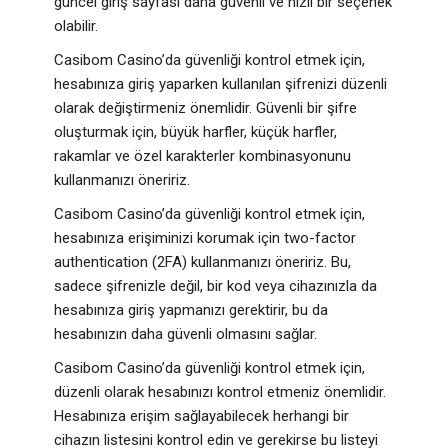
güncel giriş sayfası daha güvenli ve hızlı bir seçenek
olabilir.
Casibom Casino’da güvenliği kontrol etmek için,
hesabınıza giriş yaparken kullanılan şifrenizi düzenli
olarak değiştirmeniz önemlidir. Güvenli bir şifre
oluşturmak için, büyük harfler, küçük harfler,
rakamlar ve özel karakterler kombinasyonunu
kullanmanızı öneririz.
Casibom Casino’da güvenliği kontrol etmek için,
hesabınıza erişiminizi korumak için two-factor
authentication (2FA) kullanmanızı öneririz. Bu,
sadece şifrenizle değil, bir kod veya cihazınızla da
hesabınıza giriş yapmanızı gerektirir, bu da
hesabınızın daha güvenli olmasını sağlar.
Casibom Casino’da güvenliği kontrol etmek için,
düzenli olarak hesabınızı kontrol etmeniz önemlidir.
Hesabınıza erişim sağlayabilecek herhangi bir
cihazın listesini kontrol edin ve gerekirse bu listeyi