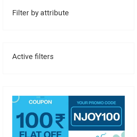
und Zuverlässigkeit der Auszahlungsmethoden eine
Filter by attribute
entscheidende Rolle spielen. Für Spielerinnen und
Spieler ist es wesentlich, die Abläufe bei der
Auszahlung zu verstehen, um finanzielle
Transaktionen sicher und effizient abzuwickeln.
Moderne Online-Casinos bieten eine Vielzahl von
Optionen, die jeweils unterschiedliche Vor- und
Active filters
Nachteile hinsichtlich Bearbeitungszeit, Gebühren
und Sicherheitsstandards aufweisen.
Wichtige Kriterien bei der
Auswahl einer
Auszahlungsmethode
Bei der Wahl der bevorzugten Auszahlungsmethode
sollten Spielerinnen und Spieler insbesondere auf
folgende Kriterien achten:
Sicherheitsaspekte
: Schutz der