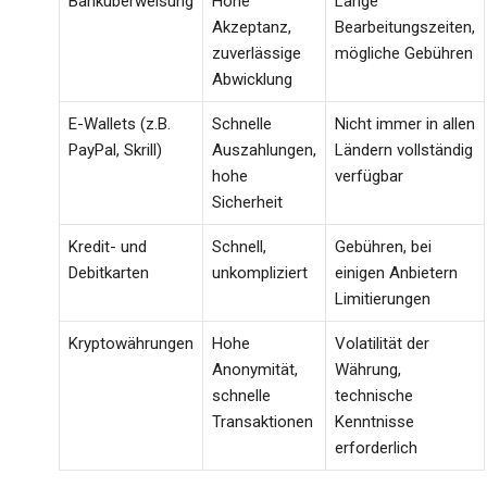
Banküberweisung
Hohe
Lange
Akzeptanz,
Bearbeitungszeiten,
zuverlässige
mögliche Gebühren
Abwicklung
E-Wallets (z.B.
Schnelle
Nicht immer in allen
PayPal, Skrill)
Auszahlungen,
Ländern vollständig
hohe
verfügbar
Sicherheit
Kredit- und
Schnell,
Gebühren, bei
Debitkarten
unkompliziert
einigen Anbietern
Limitierungen
Kryptowährungen
Hohe
Volatilität der
Anonymität,
Währung,
schnelle
technische
Transaktionen
Kenntnisse
erforderlich