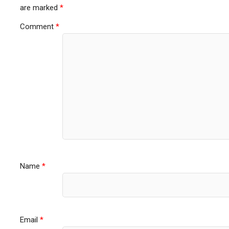
are marked
*
Comment
*
Name
*
Email
*