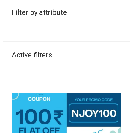
uova doro e premi fino al 98% di
Filter by attribute
restituzione, con livelli di sfida per ogni
audacia.
Un’Avventura Avicola Ricca di Emozioni
Livelli di Difficoltà: Scegli la Tua Sfida
Bonus e Ostacoli: Un Equilibrio Perfetto
Strategie Vincenti per Chicken Road game
Active filters
La Gestione del Rischio nel Gioco
L’Importanza della Costanza e della
Pazienza
Il Fascino di Chicken Road game:
un’Esperienza Unica
Un Gioco per Tutti i Gusti
Assapora lEmozione del
Rischio: Chicken Road