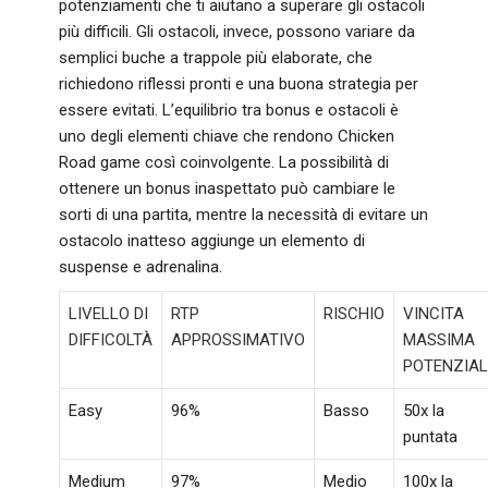
potenziamenti che ti aiutano a superare gli ostacoli
più difficili. Gli ostacoli, invece, possono variare da
semplici buche a trappole più elaborate, che
richiedono riflessi pronti e una buona strategia per
essere evitati. L’equilibrio tra bonus e ostacoli è
uno degli elementi chiave che rendono Chicken
Road game così coinvolgente. La possibilità di
ottenere un bonus inaspettato può cambiare le
sorti di una partita, mentre la necessità di evitare un
ostacolo inatteso aggiunge un elemento di
suspense e adrenalina.
LIVELLO DI
RTP
RISCHIO
VINCITA
DIFFICOLTÀ
APPROSSIMATIVO
MASSIMA
POTENZIAL
Easy
96%
Basso
50x la
puntata
Medium
97%
Medio
100x la