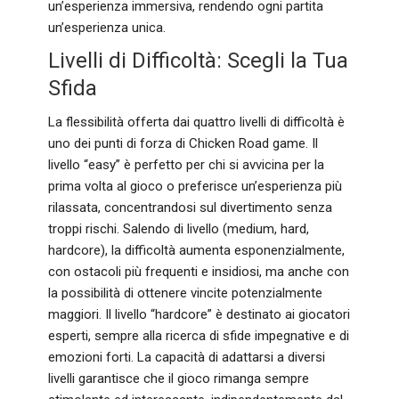
un’esperienza immersiva, rendendo ogni partita
un’esperienza unica.
Livelli di Difficoltà: Scegli la Tua
Sfida
La flessibilità offerta dai quattro livelli di difficoltà è
uno dei punti di forza di Chicken Road game. Il
livello “easy” è perfetto per chi si avvicina per la
prima volta al gioco o preferisce un’esperienza più
rilassata, concentrandosi sul divertimento senza
troppi rischi. Salendo di livello (medium, hard,
hardcore), la difficoltà aumenta esponenzialmente,
con ostacoli più frequenti e insidiosi, ma anche con
la possibilità di ottenere vincite potenzialmente
maggiori. Il livello “hardcore” è destinato ai giocatori
esperti, sempre alla ricerca di sfide impegnative e di
emozioni forti. La capacità di adattarsi a diversi
livelli garantisce che il gioco rimanga sempre