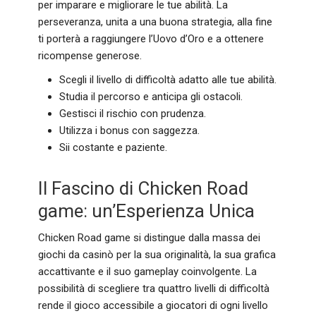
per imparare e migliorare le tue abilità. La
perseveranza, unita a una buona strategia, alla fine
ti porterà a raggiungere l’Uovo d’Oro e a ottenere
ricompense generose.
Scegli il livello di difficoltà adatto alle tue abilità.
Studia il percorso e anticipa gli ostacoli.
Gestisci il rischio con prudenza.
Utilizza i bonus con saggezza.
Sii costante e paziente.
Il Fascino di Chicken Road
game: un’Esperienza Unica
Chicken Road game si distingue dalla massa dei
giochi da casinò per la sua originalità, la sua grafica
accattivante e il suo gameplay coinvolgente. La
possibilità di scegliere tra quattro livelli di difficoltà
rende il gioco accessibile a giocatori di ogni livello