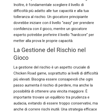
Inoltre, è fondamentale scegliere il livello di
difficoltà più adatto alle tue capacità e alla tua
tolleranza al rischio. Un giocatore principiante
dovrebbe iniziare con il livello “easy” per prendere
confidenza con il gioco, mentre un giocatore
esperto potrebbe preferire il livello “hardcore” per
metter alla prova le proprie capacità.
La Gestione del Rischio nel
Gioco
La gestione del rischio è un aspetto cruciale di
Chicken Road game, soprattutto ai livelli di difficoltà
più elevati. Bisogna essere consapevoli che ogni
passo aumenta il rischio di perdere, ma anche la
possibilità di ottenere una vincita maggiore. È
importante trovare un equilibrio tra prudenza e
audacia, evitando di essere troppo conservativi, ma
anche di correre rischi inutili. Una strategia efficace