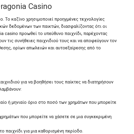
ragonia Casino
no. Το καζίνο χρησιμοποιεί προηγμένες τεχνολογίες
κών δεδομένων των παικτών, διασφαλίζοντας ότι οι
nia casino προωθεί το υπεύθυνο παιχνίδι, παρέχοντας
ουν τις συνήθειες παιχνιδιού τους και να αποφεύγουν τον
θεσης, ορίων απωλειών και αυτοεξαίρεσης από το
αιχνιδιού για να βοηθήσει τους παίκτες να διατηρήσουν
λαμβάνουν:
ιαίο ή μηνιαίο όριο στο ποσό των χρημάτων που μπορείτε
χρημάτων που μπορείτε να χάσετε σε μια συγκεκριμένη
ο παιχνίδι για μια καθορισμένη περίοδο.