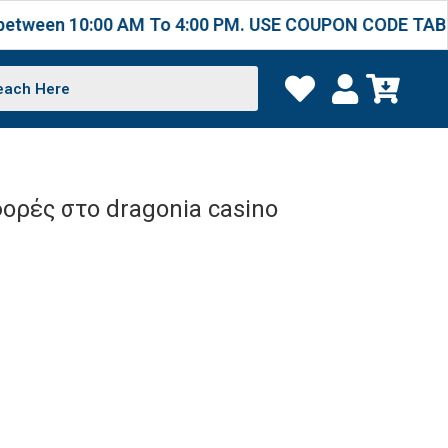
0 AM To 4:00 PM. USE COUPON CODE TAB200OFF AND GET 
ορές στο dragonia casino