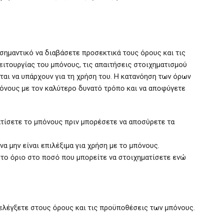
ημαντικό να διαβάσετε προσεκτικά τους όρους και τις
ειτουργίας του μπόνους, τις απαιτήσεις στοιχηματισμού
ται να υπάρχουν για τη χρήση του. Η κατανόηση των όρων
όνους με τον καλύτερο δυνατό τρόπο και να αποφύγετε
τίσετε το μπόνους πριν μπορέσετε να αποσύρετε τα
α μην είναι επιλέξιμα για χρήση με το μπόνους.
στο όριο στο ποσό που μπορείτε να στοιχηματίσετε ενώ
 ελέγξετε στους όρους και τις προϋποθέσεις των μπόνους.