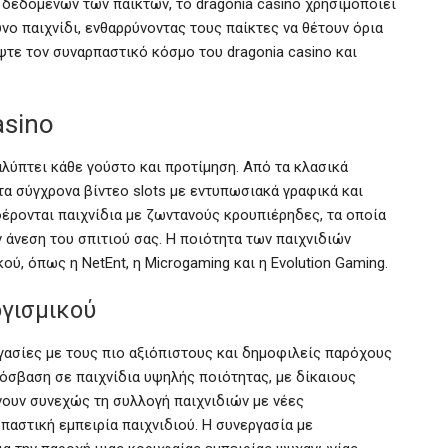
δεδομένων των παικτών, το dragonia casino χρησιμοποιεί
ο παιχνίδι, ενθαρρύνοντας τους παίκτες να θέτουν όρια
ψτε τον συναρπαστικό κόσμο του dragonia casino και
asino
καλύπτει κάθε γούστο και προτίμηση. Από τα κλασικά
τα σύγχρονα βίντεο slots με εντυπωσιακά γραφικά και
φέρονται παιχνίδια με ζωντανούς κρουπιέρηδες, τα οποία
 άνεση του σπιτιού σας. Η ποιότητα των παιχνιδιών
, όπως η NetEnt, η Microgaming και η Evolution Gaming.
γισμικού
ργασίες με τους πιο αξιόπιστους και δημοφιλείς παρόχους
ρόσβαση σε παιχνίδια υψηλής ποιότητας, με δίκαιους
νουν συνεχώς τη συλλογή παιχνιδιών με νέες
αστική εμπειρία παιχνιδιού. Η συνεργασία με