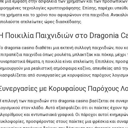
Με μια έμφαση στην ασφάλεια των χρημάτων και των προσωπικών 
προηγμένες τεχνολογίες κρυπτογράφησης. Επίσης, παρέχει υπεύθυν
στα χρήματα και το χρόνο που αφιερώνουν στα παιχνίδια. Ανακαλύ
απολαύστε ατελείωτες ώρες διασκέδασης.
Η Ποικιλία Παιχνιδιών στο Dragonia C
Το dragonia casino διαθέτει μια εκτενή συλλογή παιχνιδιών, που 
επιτραπέζια παιχνίδια όπως ρουλέτα, μπλακτζακ και πόκερ, μέχρι 
συναρπαστικά θέματα, η ποικιλία είναι ατελείωτη. Επιπλέον, προσ
δημιουργούν μια ρεαλιστική ατμόσφαιρα καζίνο, απευθείας από την
διασφαλίζεται από συνεργασίες με κορυφαίους παρόχους λογισμικού
Συνεργασίες με Κορυφαίους Παρόχους Λο
Η επιλογή των παιχνιδιών στο dragonia casino βασίζεται σε συνε
λογισμικού στον κλάδο. Αυτό εξασφαλίζει ότι οι παίκτες έχουν π
αλγορίθμους και εντυπωσιακά γραφικά. Οι πάροχοι αυτοί ενημερώ
κυκλοφορίες, προσφέροντας στους παίκτες μια φρέσκια και συναρπ