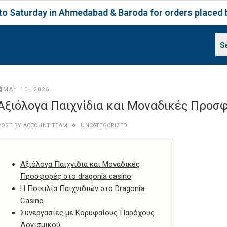
 Ahmedabad & Baroda for orders placed between 10:0
MAY 10, 2026
Αξιόλογα Παιχνίδια και Μοναδικές Προσφ
POST BY
ACCOUNT TEAM
UNCATEGORIZED
Αξιόλογα Παιχνίδια και Μοναδικές
Προσφορές στο dragonia casino
Η Ποικιλία Παιχνιδιών στο Dragonia
Casino
Συνεργασίες με Κορυφαίους Παρόχους
Λογισμικού