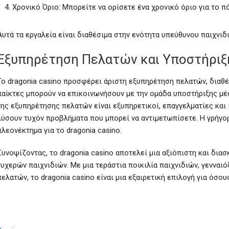
Χρονικό Όριο: Μπορείτε να ορίσετε ένα χρονικό όριο για το π
Αυτά τα εργαλεία είναι διαθέσιμα στην ενότητα υπεύθυνου παιχνιδι
Εξυπηρέτηση Πελατών και Υποστήριξ
Το dragonia casino προσφέρει άριστη εξυπηρέτηση πελατών, διαθέ
παίκτες μπορούν να επικοινωνήσουν με την ομάδα υποστήριξης μέ
της εξυπηρέτησης πελατών είναι εξυπηρετικοί, επαγγελματίες και 
λύσουν τυχόν προβλήματα που μπορεί να αντιμετωπίσετε. Η γρήγο
πλεονέκτημα για το dragonia casino.
Συνοψίζοντας, το dragonia casino αποτελεί μια αξιόπιστη και δι
τυχερών παιχνιδιών. Με μια τεράστια ποικιλία παιχνιδιών, γεννα
πελατών, το dragonia casino είναι μια εξαιρετική επιλογή για όσο