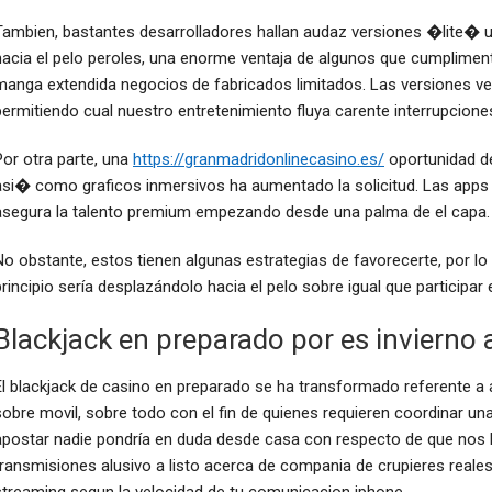
Tambien, bastantes desarrolladores hallan audaz versiones �lite�
hacia el pelo peroles, una enorme ventaja de algunos que cumplimen
manga extendida negocios de fabricados limitados. Las versiones ven
permitiendo cual nuestro entretenimiento fluya carente interrupcione
Por otra parte, una
https://granmadridonlinecasino.es/
oportunidad d
asi� como graficos inmersivos ha aumentado la solicitud. Las apps a
asegura la talento premium empezando desde una palma de el capa.
No obstante, estos tienen algunas estrategias de favorecerte, por 
principio serí­a desplazándolo hacia el pelo sobre igual que participar
Blackjack en preparado por es invierno 
El blackjack de casino en preparado se ha transformado referente a
sobre movil, sobre todo con el fin de quienes requieren coordinar u
apostar nadie pondrí­a en duda desde casa con respecto de que nos l
transmisiones alusivo a listo acerca de compania de crupieres reales,
streaming segun la velocidad de tu comunicacion iphone.