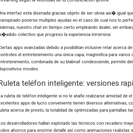
Una interfaz esta disenada gracias objeto de ser obvia asi� igual que
transpirado ponerse multiples ayudas en el caso de cual nos lo per
Ademas, nuestro chat en tiempo cierto empleando dealer, sin embar
ai�adido colectivo que progreso la experiencia inmersiva.
Ciertas apps avanzadas debido a posibilitan inclusive retar acerca 
controles el entretenimiento una única capa, magnnifica para varios q
entretenimiento, combinada de su blabnaf condesciende, permite del 
dispositivos moviles.
Ruleta teléfon inteligente: versiones r
La ruleta de teléfon inteligente si no le atañe realizarse amistad de el
excelentes apps de lucro conveniente tienen diversos alternativas, c
ruleta acerca de presto, la totalidad de optimizadas para pantallas tac
Los desarrolladores hallan explotado las técnicos con recadero mayú
sobre ahorros para enorme detalle así­ como animaciones realistas