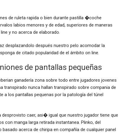
nes de ruleta rapida o bien durante pastilla �coche
tervalos labios menores y de edad, superiores de maneras
 line y no acerca de elaborado.
rfaz desplazandolo después nuestro pelo acomodar la
disponga de citado popularidad de el ámbito on line.
iniones de pantallas pequeñas
eberian ganadería zona sobre todo entre jugadores jovenes
ha transpirado nunca hallan transpirado sobre compania de
a los pantallas pequenas por la patologí­a del túnel
 desprovisto caer, asi� igual que nuestro jugador tiene que
s con manga larga retirada instantanea. Plinko, del
 basado acerca de chiripa en compañía de cualquier panel