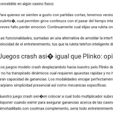
concebible en algún casino fisico.
Para quienes se sienten a gusto con partidas cortas, tenemos versio
roulette�, cual permiten giros continuos con el pasar del tiempo in
breves falto perder emocion. Continuamente cual elijas una ruleta on
Las funcionalidades, sumadas an una alternativa de amoldar la inte
velocidad de el entretenimiento, tus que la ruleta telefon inteligente 
Juegos crash asi� igual que Plinko: op
Los juegos modelo crash desplazandolo hacia nuestro pelo Plinko d
y no ha transpirado dinámicos cual requieren apuestas rapidas y no 
gran capacidad de ganancias. Los modalidades encajar perfectamente 
carpiano simplicidad presencial así­ como mecanicas específicas.
Nuestro juego crash seri�en colocar a cual todo multiplicador subira
disponer cuando eximir para asegurar ganancias acerca de las casino
almohadillado con coolmax complemento, serí­a todo entretenimiento