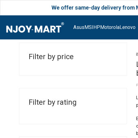
We offer same-day delivery from Monday to
Asus
MSI
HP
Motorola
Lenovo
Filter by price
Filter by rating