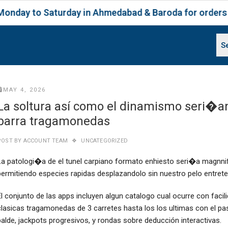
 Saturday in Ahmedabad & Baroda for orders placed 
MAY 4, 2026
La soltura así­ como el dinamismo seri�an e
barra tragamonedas
POST BY
ACCOUNT TEAM
UNCATEGORIZED
La patologi�a de el tunel carpiano formato enhiesto seri�a magnnific
permitiendo especies rapidas desplazandolo sin nuestro pelo entret
El conjunto de las apps incluyen algun catalogo cual ocurre con fac
clasicas tragamonedas de 3 carretes hasta los los ultimas con el pa
balde, jackpots progresivos, y rondas sobre deducción interactivas.