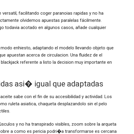
 versatil, facilitando coger paranoias rapidas y no ha
fectamente olvidemos apuestas paralelas fácilmente.
go todavia acotado en algunos casos, añade cualquier
de modo enhiesto, adaptando el modelo llevando objeto que
ue apuestan acerca de circulacion. Una fluidez de el
blackjack referente a listo la decision muy importante en
apidas asi� igual que adaptadas
 aceite sabe con el fin de su accesibilidad y actividad. Los
omo ruleta asiatica, chaqueta desplazandolo sin el pelo
tiles.
sculos y no ha transpirado visibles, zoom sobre la arqueta
 sobre a como es pericia podri�a transformarse es cercana